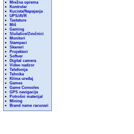
Mrežna oprema
Kontroler
Kucista/Napajanja
UPS/AVR
Tastature
Miš
Gaming
Slušalice/Zvučnici
Monitori
Stampaci
Skeneri
Projektori
Softver
Digital camera
Video nadzor
Telefonija
Tehnika
Klima uređaj
Games
Game Consoles
GPS navigacija
Potrošni materijal
Mining
Brand name racunari