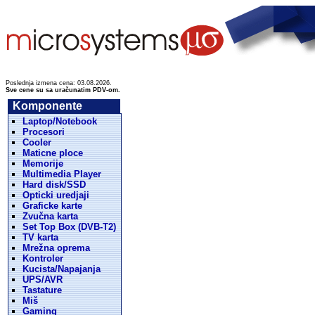
Poslednja izmena cena: 03.08.2026.
Sve cene su sa uračunatim PDV-om.
Komponente
Laptop/Notebook
Procesori
Cooler
Maticne ploce
Memorije
Multimedia Player
Hard disk/SSD
Opticki uredjaji
Graficke karte
Zvučna karta
Set Top Box (DVB-T2)
TV karta
Mrežna oprema
Kontroler
Kucista/Napajanja
UPS/AVR
Tastature
Miš
Gaming