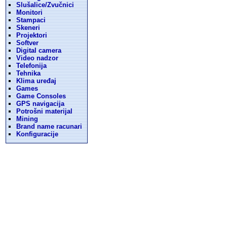
Slušalice/Zvučnici
Monitori
Stampaci
Skeneri
Projektori
Softver
Digital camera
Video nadzor
Telefonija
Tehnika
Klima uređaj
Games
Game Consoles
GPS navigacija
Potrošni materijal
Mining
Brand name racunari
Konfiguracije