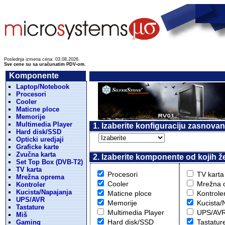
Poslednja izmena cena: 03.08.2026.
Sve cene su sa uračunatim PDV-om.
Komponente
Laptop/Notebook
Procesori
Cooler
Maticne ploce
Memorije
Multimedia Player
1. Izaberite konfiguraciju zasnova
Hard disk/SSD
Opticki uredjaji
Graficke karte
Zvučna karta
2. Izaberite komponente od kojih že
Set Top Box (DVB-T2)
TV karta
Procesori
TV karta
Mrežna oprema
Cooler
Mrežna 
Kontroler
Kucista/Napajanja
Maticne ploce
Kontrole
UPS/AVR
Memorije
Kucista/
Tastature
Multimedia Player
UPS/AV
Miš
Hard disk/SSD
Tastatur
Gaming