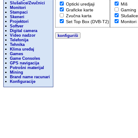
Slušalice/Zvučnici
Opticki uredjaji
Miš
Monitori
Graficke karte
Gaming
Stampaci
Zvučna karta
Slušalice
Skeneri
Projektori
Set Top Box (DVB-T2)
Monitori
Softver
Digital camera
Video nadzor
Telefonija
Tehnika
Klima uređaj
Games
Game Consoles
GPS navigacija
Potrošni materijal
Mining
Brand name racunari
Konfiguracije