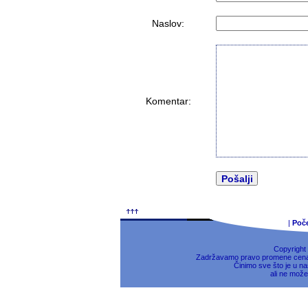
Naslov:
Komentar:
|
Poč
Copyright
Zadržavamo pravo promene cena, 
Činimo sve što je u na
ali ne može