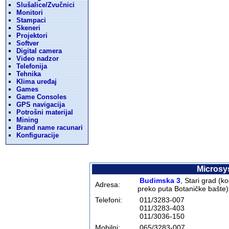
Slušalice/Zvučnici
Monitori
Stampaci
Skeneri
Projektori
Softver
Digital camera
Video nadzor
Telefonija
Tehnika
Klima uređaj
Games
Game Consoles
GPS navigacija
Potrošni materijal
Mining
Brand name racunari
Konfiguracije
Microsy
Budimska 3
, Stari grad (k
Adresa:
preko puta Botani
čke bašte
)
Telefoni:
011/3283-007
011/3283-403
011/3036-150
Mobilni:
065/3283-007