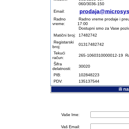
060/3036-150
prodaja@microsys
Email:
Radno
Radno vreme prodaje i preuz
vreme:
17:00
Dostupni smo za Vase pozive
Matični broj:
17482742
Registarski
01317482742
broj:
Tekući
265-1060310000012-19 Ra
račun:
Šifra
30020
delatnosti:
PIB:
102848223
PDV:
135137544
ili 
Vaše Ime:
Vaš Email: