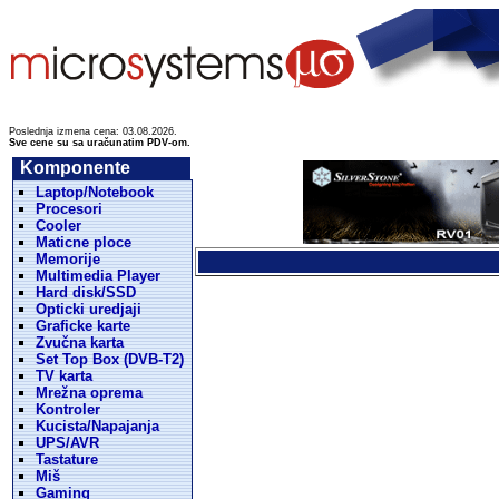
Poslednja izmena cena: 03.08.2026.
Sve cene su sa uračunatim PDV-om.
Komponente
Laptop/Notebook
Procesori
Cooler
Maticne ploce
Memorije
Multimedia Player
Hard disk/SSD
Opticki uredjaji
Graficke karte
Zvučna karta
Set Top Box (DVB-T2)
TV karta
Mrežna oprema
Kontroler
Kucista/Napajanja
UPS/AVR
Tastature
Miš
Gaming