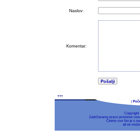
Naslov:
Komentar:
|
Poč
Copyright
Zadržavamo pravo promene cena, 
Činimo sve što je u na
ali ne može