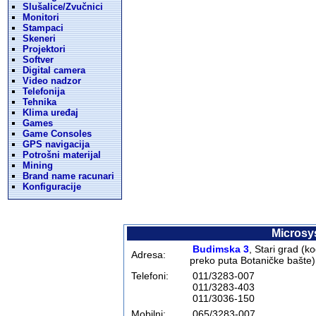
Slušalice/Zvučnici
Monitori
Stampaci
Skeneri
Projektori
Softver
Digital camera
Video nadzor
Telefonija
Tehnika
Klima uređaj
Games
Game Consoles
GPS navigacija
Potrošni materijal
Mining
Brand name racunari
Konfiguracije
Microsy
Budimska 3
, Stari grad (k
Adresa:
preko puta Botani
čke bašte
)
Telefoni:
011/3283-007
011/3283-403
011/3036-150
Mobilni:
065/3283-007