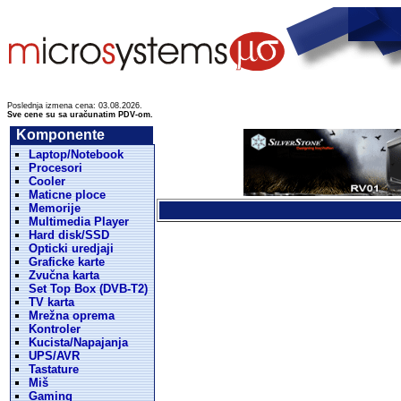
Poslednja izmena cena: 03.08.2026.
Sve cene su sa uračunatim PDV-om.
Komponente
Laptop/Notebook
Procesori
Cooler
Maticne ploce
Memorije
Multimedia Player
Hard disk/SSD
Opticki uredjaji
Graficke karte
Zvučna karta
Set Top Box (DVB-T2)
TV karta
Mrežna oprema
Kontroler
Kucista/Napajanja
UPS/AVR
Tastature
Miš
Gaming