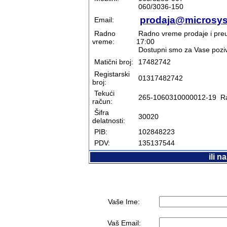
060/3036-150
prodaja@microsys
Email:
Radno
Radno vreme prodaje i preuz
vreme:
17:00
Dostupni smo za Vase pozive
Matični broj:
17482742
Registarski
01317482742
broj:
Tekući
265-1060310000012-19 Ra
račun:
Šifra
30020
delatnosti:
PIB:
102848223
PDV:
135137544
ili 
Vaše Ime:
Vaš Email: