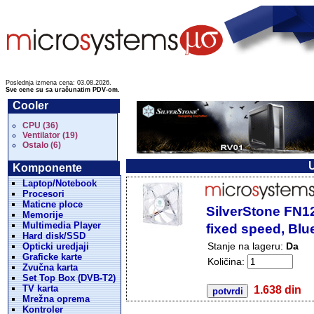
Poslednja izmena cena: 03.08.2026.
Sve cene su sa uračunatim PDV-om.
Cooler
CPU (36)
Ventilator (19)
Ostalo (6)
U
Komponente
Laptop/Notebook
Procesori
Maticne ploce
SilverStone FN1
Memorije
Multimedia Player
fixed speed, Blu
Hard disk/SSD
Stanje na lageru:
Da
Opticki uredjaji
Graficke karte
Količina:
Zvučna karta
Set Top Box (DVB-T2)
TV karta
1.638 din
Mrežna oprema
Kontroler