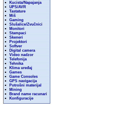
Kucista/Napajanja
UPS/AVR
Tastature
Miš
Gaming
Slušalice/Zvučnici
Monitori
Stampaci
Skeneri
Projektori
Softver
Digital camera
Video nadzor
Telefonija
Tehnika
Klima uređaj
Games
Game Consoles
GPS navigacija
Potrošni materijal
Mining
Brand name racunari
Konfiguracije