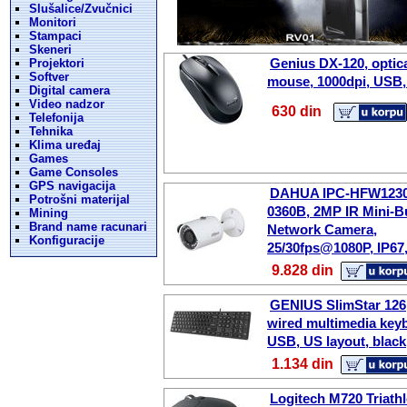
Slušalice/Zvučnici
Monitori
Stampaci
Skeneri
Genius DX-120, optic
Projektori
Softver
mouse, 1000dpi, USB,
Digital camera
Video nadzor
630 din
Telefonija
Tehnika
Klima uređaj
Games
Game Consoles
GPS navigacija
DAHUA IPC-HFW123
Potrošni materijal
0360B, 2MP IR Mini-Bu
Mining
Brand name racunari
Network Camera,
Konfiguracije
25/30fps@1080P, IP67
9.828 din
GENIUS SlimStar 126
wired multimedia key
USB, US layout, black
1.134 din
Logitech M720 Triathl