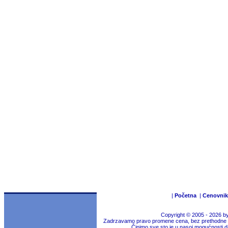
|
Početna
|
Cenovnik
Copyright © 2005 - 2026 b
Zadrzavamo pravo promene cena, bez prethodne na
Činimo sve sto je u nasoj mogućnosti da