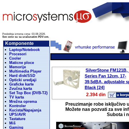
Poslednja izmena cena: 03.08.2026.
Sve cene su sa uračunatim PDV-om.
Komponente
Laptop/Notebook
Procesori
Cooler
Maticne ploce
Memorije
SilverStone FM121B,
Multimedia Player
Hard disk/SSD
Series Fan 12cm, 17-
Opticki uredjaji
39,5dBA, adjustable s
Graficke karte
Black [24]
Zvučna karta
Set Top Box (DVB-T2)
2.394 din
TV karta
Mrežna oprema
Preuzimanje robe isključivo u
Kontroler
Možete nas pozvati za sve inf
Kucista/Napajanja
Subota i n
UPS/AVR
Tastature
Miš
Gaming