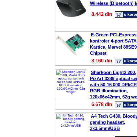
Wireless (Bluetooth)
8.442 din
E-Green PCI-Express
kontroler 4-port SATA I
Kartica, Marvel 88SE
Chipset
8.160 din
Sharkoon Light2 200,
PixArt 3389 optical s
with 50-16.000 DPI/CPI
RGB illumination,
120x66x42mm, 62g we
6.678 din
A4 Tech G430, Blood
gaming headset,
2x3.5mm/USB