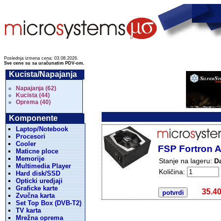
Poslednja izmena cena: 03.08.2026.
Sve cene su sa uračunatim PDV-om.
Kucista/Napajanja
Napajanja (62)
Kucista (44)
Oprema (40)
Komponente
Laptop/Notebook
Procesori
Cooler
FSP Fortron 
Maticne ploce
Memorije
Stanje na lageru:
D
Multimedia Player
Količina:
Hard disk/SSD
Opticki uredjaji
Graficke karte
35.40
Zvučna karta
Set Top Box (DVB-T2)
TV karta
Mrežna oprema