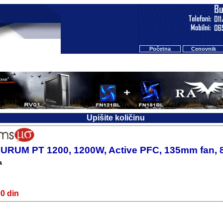
Početna
Cenovnik
Upišite količinu
AURUM PT 1200, 1200W, Active PFC, 135mm fan, 
a
0 din