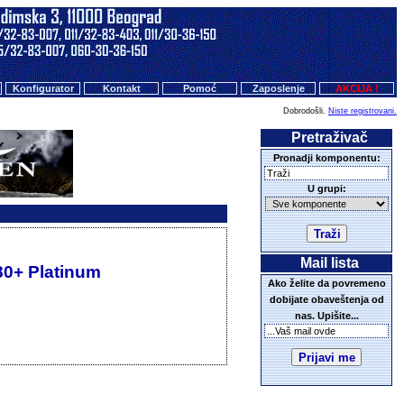
Konfigurator
Kontakt
Pomoć
Zaposlenje
AKCIJA !
Dobrodošli.
Niste registrovani.
Pretraživač
Pronadji komponentu:
U grupi:
Mail lista
80+ Platinum
Ako želite da povremeno
dobijate obaveštenja od
nas. Upišite...