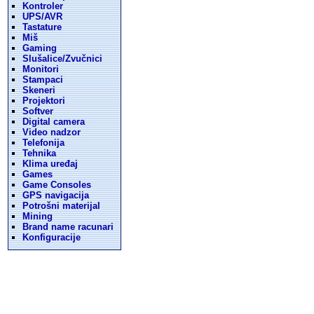
Kontroler
UPS/AVR
Tastature
Miš
Gaming
Slušalice/Zvučnici
Monitori
Stampaci
Skeneri
Projektori
Softver
Digital camera
Video nadzor
Telefonija
Tehnika
Klima uređaj
Games
Game Consoles
GPS navigacija
Potrošni materijal
Mining
Brand name racunari
Konfiguracije