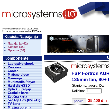
Poslednja izmena cena: 03.08.2026.
Sve cene su sa uračunatim PDV-om.
Kucista/Napajanja
Napajanja (62)
Kucista (44)
Oprema (40)
U
Komponente
Laptop/Notebook
Procesori
Cooler
FSP Fortron AUR
Maticne ploce
Memorije
135mm fan, 80+ 
Multimedia Player
Stanje na lageru:
Da
Hard disk/SSD
Opticki uredjaji
Količina:
Graficke karte
Zvučna karta
Set Top Box (DVB-T2)
35.400 din
TV karta
Mrežna oprema