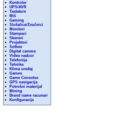
Kontroler
UPS/AVR
Tastature
Miš
Gaming
Slušalice/Zvučnici
Monitori
Stampaci
Skeneri
Projektori
Softver
Digital camera
Video nadzor
Telefonija
Tehnika
Klima uređaj
Games
Game Consoles
GPS navigacija
Potrošni materijal
Mining
Brand name racunari
Konfiguracije