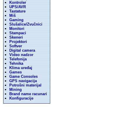
Kontroler
UPS/AVR
Tastature
Miš
Gaming
Slušalice/Zvučnici
Monitori
Stampaci
Skeneri
Projektori
Softver
Digital camera
Video nadzor
Telefonija
Tehnika
Klima uređaj
Games
Game Consoles
GPS navigacija
Potrošni materijal
Mining
Brand name racunari
Konfiguracije