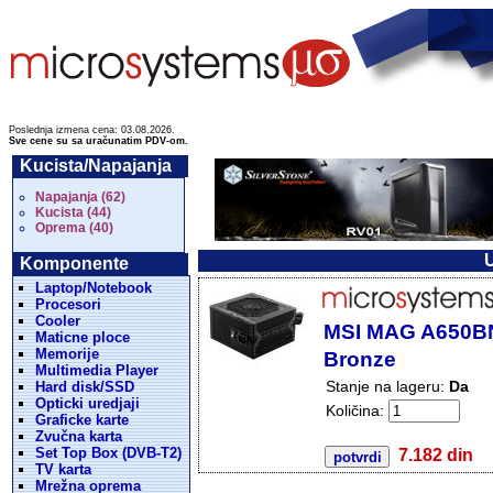
Poslednja izmena cena: 03.08.2026.
Sve cene su sa uračunatim PDV-om.
Kucista/Napajanja
Napajanja (62)
Kucista (44)
Oprema (40)
U
Komponente
Laptop/Notebook
Procesori
Cooler
MSI MAG A650BN
Maticne ploce
Memorije
Bronze
Multimedia Player
Stanje na lageru:
Da
Hard disk/SSD
Opticki uredjaji
Količina:
Graficke karte
Zvučna karta
Set Top Box (DVB-T2)
7.182 din
TV karta
Mrežna oprema