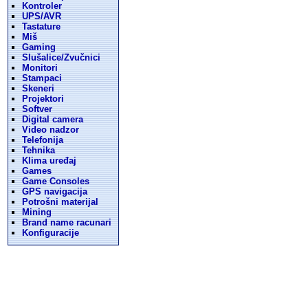
Kontroler
UPS/AVR
Tastature
Miš
Gaming
Slušalice/Zvučnici
Monitori
Stampaci
Skeneri
Projektori
Softver
Digital camera
Video nadzor
Telefonija
Tehnika
Klima uređaj
Games
Game Consoles
GPS navigacija
Potrošni materijal
Mining
Brand name racunari
Konfiguracije