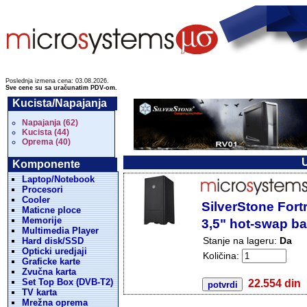
Poslednja izmena cena: 03.08.2026.
Sve cene su sa uračunatim PDV-om.
Kucista/Napajanja
Napajanja (62)
Kucista (44)
Oprema (40)
U
Komponente
Laptop/Notebook
Procesori
Cooler
SilverStone Fort
Maticne ploce
Memorije
3,5" hot-swap ba
Multimedia Player
Stanje na lageru:
Da
Hard disk/SSD
Opticki uredjaji
Količina:
Graficke karte
Zvučna karta
Set Top Box (DVB-T2)
22.554 din
TV karta
Mrežna oprema