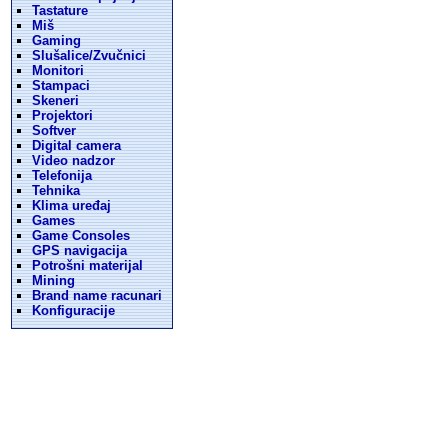
Tastature
Miš
Gaming
Slušalice/Zvučnici
Monitori
Stampaci
Skeneri
Projektori
Softver
Digital camera
Video nadzor
Telefonija
Tehnika
Klima uređaj
Games
Game Consoles
GPS navigacija
Potrošni materijal
Mining
Brand name racunari
Konfiguracije