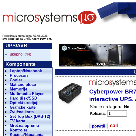
Poslednja izmena cena: 03.08.2026.
Sve cene su sa uračunatim PDV-om.
UPS/AVR
ukupno: (44)
Komponente
Laptop/Notebook
U
Procesori
Cooler
Maticne ploce
Memorije
Cyberpower BR7
Multimedia Player
Hard disk/SSD
interactive UPS
Opticki uredjaji
Stanje na lageru:
Ne
Graficke karte
Zvučna karta
Količina:
Set Top Box (DVB-T2)
TV karta
call
Mrežna oprema
Kontroler
Kucista/Napajanja