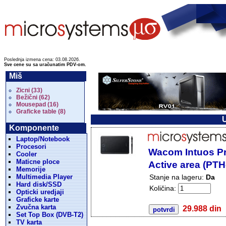
Poslednja izmena cena: 03.08.2026.
Sve cene su sa uračunatim PDV-om.
Miš
Zicni (33)
Bežični (62)
Mousepad (16)
Graficke table (8)
U
Komponente
Laptop/Notebook
Procesori
Wacom Intuos P
Cooler
Maticne ploce
Active area (PT
Memorije
Multimedia Player
Stanje na lageru:
Da
Hard disk/SSD
Količina:
Opticki uredjaji
Graficke karte
Zvučna karta
29.988 din
Set Top Box (DVB-T2)
TV karta