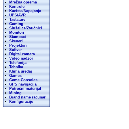
Mrežna oprema
Kontroler
Kucista/Napajanja
UPS/AVR
Tastature
Gaming
Slušalice/Zvučnici
Monitori
Stampaci
Skeneri
Projektori
Softver
Digital camera
Video nadzor
Telefonija
Tehnika
Klima uređaj
Games
Game Consoles
GPS navigacija
Potrošni materijal
Mining
Brand name racunari
Konfiguracije