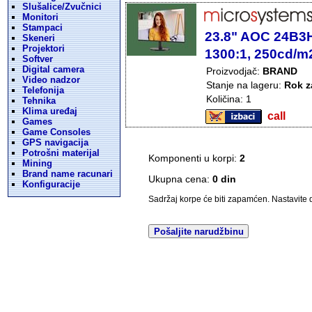
Slušalice/Zvučnici
Monitori
Stampaci
23.8" AOC 24B3H
Skeneri
Projektori
1300:1, 250cd/m
Softver
Digital camera
Proizvodjač:
BRAND
Video nadzor
Stanje na lageru:
Rok z
Telefonija
Količina: 1
Tehnika
Klima uređaj
call
Games
Game Consoles
GPS navigacija
Potrošni materijal
Komponenti u korpi:
2
Mining
Brand name racunari
Ukupna cena:
0 din
Konfiguracije
Sadržaj korpe će biti zapamćen. Nastavite da