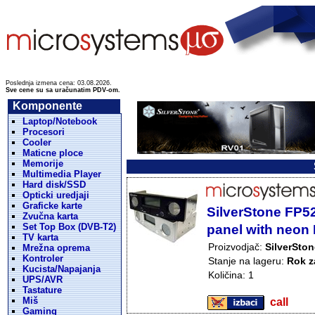
Poslednja izmena cena: 03.08.2026.
Sve cene su sa uračunatim PDV-om.
Komponente
Laptop/Notebook
Procesori
Cooler
Maticne ploce
Memorije
Multimedia Player
Hard disk/SSD
Opticki uredjaji
Graficke karte
SilverStone FP52S
Zvučna karta
Set Top Box (DVB-T2)
panel with neon 
TV karta
Proizvodjač:
SilverSton
Mrežna oprema
Kontroler
Stanje na lageru:
Rok z
Kucista/Napajanja
Količina: 1
UPS/AVR
Tastature
Miš
call
Gaming