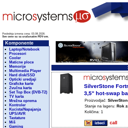
Poslednja izmena cena: 03.08.2026.
Sve cene su sa uračunatim PDV-om.
Komponente
Laptop/Notebook
Procesori
Cooler
Maticne ploce
Memorije
Multimedia Player
Hard disk/SSD
Opticki uredjaji
Graficke karte
SilverStone Fort
Zvučna karta
Set Top Box (DVB-T2)
3,5" hot-swap ba
TV karta
Proizvodjač:
SilverSton
Mrežna oprema
Kontroler
Stanje na lageru:
Rok z
Kucista/Napajanja
Količina: 1
UPS/AVR
Tastature
Miš
call
Gaming