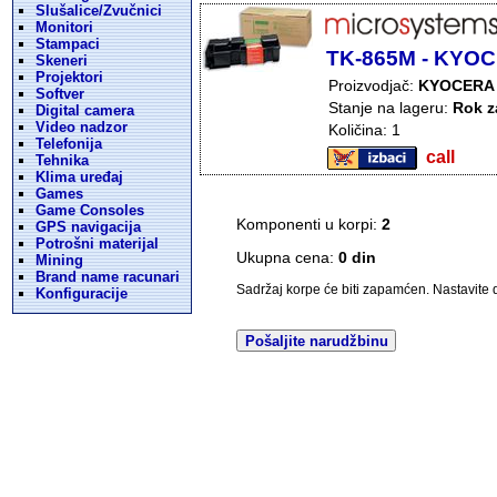
Slušalice/Zvučnici
Monitori
Stampaci
TK-865M - KYOCE
Skeneri
Projektori
Proizvodjač:
KYOCERA
Softver
Stanje na lageru:
Rok z
Digital camera
Video nadzor
Količina: 1
Telefonija
call
Tehnika
Klima uređaj
Games
Game Consoles
Komponenti u korpi:
2
GPS navigacija
Potrošni materijal
Ukupna cena:
0 din
Mining
Brand name racunari
Sadržaj korpe će biti zapamćen. Nastavite da
Konfiguracije