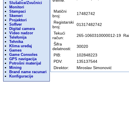
vreme:
Slušalice/Zvučnici
Monitori
Matični
Stampaci
17482742
Skeneri
broj:
Projektori
Registarski
Softver
01317482742
broj:
Digital camera
Video nadzor
Tekući
265-1060310000012-19 Rai
Telefonija
račun:
Tehnika
Šifra
Klima uređaj
30020
delatnosti:
Games
Game Consoles
PIB:
102848223
GPS navigacija
PDV:
135137544
Potrošni materijal
Mining
Direktor:
Miroslav Simonović
Brand name racunari
Konfiguracije