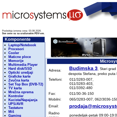
Poslednja izmena cena: 03.08.2026.
Sve cene su sa uračunatim PDV-om.
Komponente
Laptop/Notebook
Procesori
Cooler
Maticne ploce
Memorije
Microsys
Multimedia Player
Budimska 3
Hard disk/SSD
, Stari gra
Adresa:
Opticki uredjaji
despota Stefana, preko puta 
Graficke karte
Telefoni:
011/3283-007,
Zvučna karta
011/3283-403,
Set Top Box (DVB-T2)
011/3392-480
TV karta
Mrežna oprema
Fax:
011/30-36-150
Kontroler
Mobilni:
065/3283-007, 062/3036-15
Kucista/Napajanja
UPS/AVR
prodaja@microsyst
Email:
Tastature
Miš
Radno
ponedeljak-petak 09:00-19:
Gaming