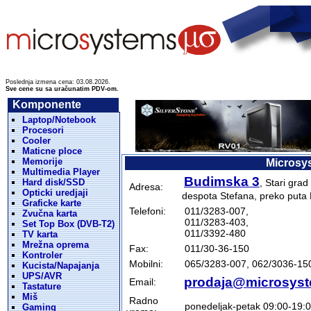
Poslednja izmena cena: 03.08.2026.
Sve cene su sa uračunatim PDV-om.
Komponente
Laptop/Notebook
Procesori
Cooler
Maticne ploce
Memorije
Microsys
Multimedia Player
Budimska 3
Hard disk/SSD
, Stari gra
Adresa:
Opticki uredjaji
despota Stefana, preko puta 
Graficke karte
Telefoni:
011/3283-007,
Zvučna karta
011/3283-403,
Set Top Box (DVB-T2)
011/3392-480
TV karta
Mrežna oprema
Fax:
011/30-36-150
Kontroler
Mobilni:
065/3283-007, 062/3036-15
Kucista/Napajanja
UPS/AVR
prodaja@microsyst
Email:
Tastature
Miš
Radno
ponedeljak-petak 09:00-19:
Gaming