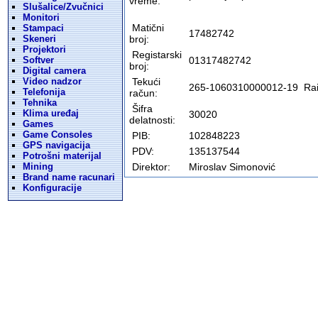
vreme:
Slušalice/Zvučnici
Monitori
Matični
Stampaci
17482742
Skeneri
broj:
Projektori
Registarski
Softver
01317482742
broj:
Digital camera
Video nadzor
Tekući
265-1060310000012-19 Rai
Telefonija
račun:
Tehnika
Šifra
Klima uređaj
30020
delatnosti:
Games
Game Consoles
PIB:
102848223
GPS navigacija
PDV:
135137544
Potrošni materijal
Mining
Direktor:
Miroslav Simonović
Brand name racunari
Konfiguracije