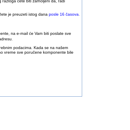
razloga ćete biti zamoljeni da, radi
te je preuzeti istog dana
posle 16 časova
.
nte, na e-mail će Vam biti poslate sve
adresu.
otrebnim podacima. Kada se na našem
reno vreme sve poručene komponente bile