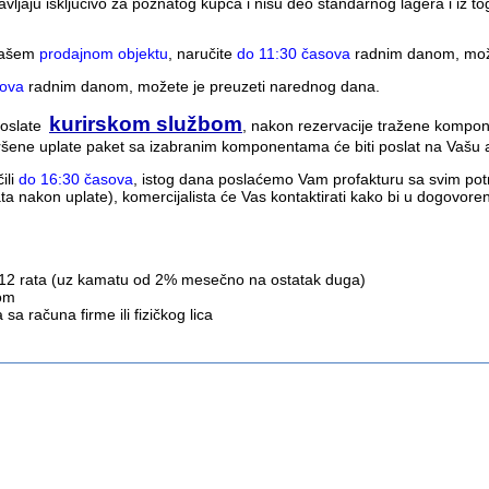
aju isključivo za poznatog kupca i nisu deo standarnog lagera i iz tog 
 našem
prodajnom objektu
, naručite
do 11:30 časova
radnim danom, može
sova
radnim danom, možete je preuzeti narednog dana.
kurirskom službom
poslate
, nakon rezervacije tražene kompone
vršene uplate paket sa izabranim komponentama će biti poslat na Vašu 
ili
do 16:30 časova
, istog dana poslaćemo Vam profakturu sa svim p
ata nakon uplate), komercijalista će Vas kontaktirati kako bi u dogovo
12 rata (uz kamatu od 2% mesečno na ostatak duga)
com
a računa firme ili fizičkog lica