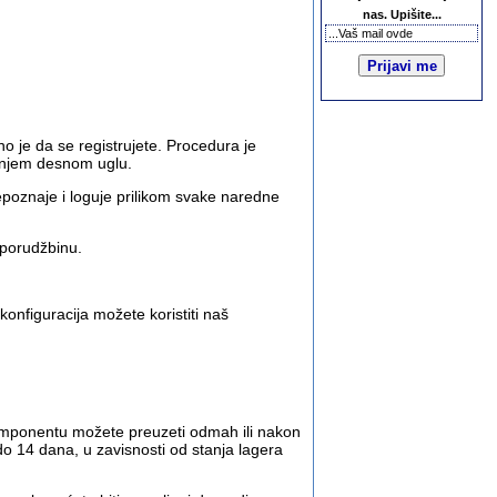
nas. Upišite...
no je da se registrujete. Procedura je
gornjem desnom uglu.
poznaje i loguje prilikom svake naredne
 porudžbinu.
konfiguracija možete koristiti naš
komponentu možete preuzeti odmah ili nakon
 14 dana, u zavisnosti od stanja lagera