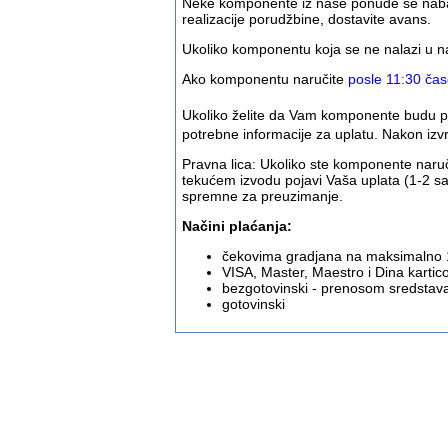
Neke komponente iz naše ponude se nabavlj
realizacije porudžbine, dostavite avans.
Ukoliko komponentu koja se ne nalazi u
Ako komponentu naručite
posle 11:30 ča
Ukoliko želite da Vam komponente budu 
potrebne informacije za uplatu. Nakon iz
Pravna lica: Ukoliko ste komponente naruč
tekućem izvodu pojavi Vaša uplata (1-2 s
spremne za preuzimanje.
Načini plaćanja:
čekovima gradjana na maksimalno 
VISA, Master, Maestro i Dina karti
bezgotovinski - prenosom sredstava s
gotovinski