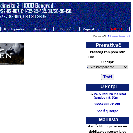
Konfigurator
Kontakt
Pomoć
Zaposlenje
AKCIJA !
Dobrodošli.
Niste registrovani.
Pretraživač
Pronadji komponentu:
U grupi:
U korpi
VGA kabl za monitor
(analogni), 10m
ISPRAZNI KORPU
Sadržaj korpe
Mail lista
Ako želite da povremeno
dobijate obaveštenja od