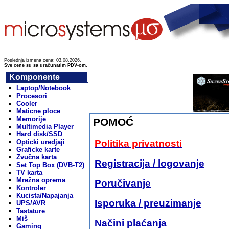
Poslednja izmena cena: 03.08.2026.
Sve cene su sa uračunatim PDV-om.
Komponente
Laptop/Notebook
Procesori
Cooler
Maticne ploce
Memorije
POMOĆ
Multimedia Player
Hard disk/SSD
Opticki uredjaji
Politika privatnosti
Graficke karte
Zvučna karta
Registracija / logovanje
Set Top Box (DVB-T2)
TV karta
Mrežna oprema
Poručivanje
Kontroler
Kucista/Napajanja
Isporuka / preuzimanje
UPS/AVR
Tastature
Miš
Načini plaćanja
Gaming