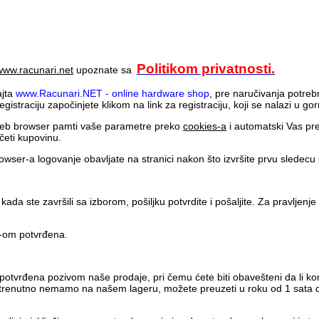
Politikom privatnosti.
www.racunari.net
upoznate sa
ajta
www.Racunari.NET - online hardware shop
, pre naručivanja potreb
gistraciju započinjete klikom na link za registraciju, koji se nalazi u 
 web browser pamti vaše parametre preko
cookies-a
i automatski Vas pre
eti kupovinu.
owser-a logovanje obavljate na stranici nakon što izvršite prvu sledecu
a ste završili sa izborom, pošiljku potvrdite i pošaljite. Za pravljenje 
l-om potvrđena.
 potvrđena pozivom naše prodaje, pri čemu ćete biti obavešteni da li 
trenutno nemamo na našem lageru, možete preuzeti u roku od 1 sata do