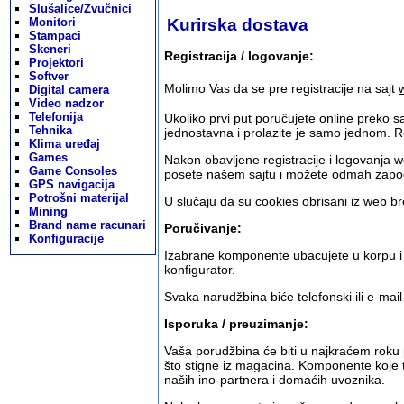
Slušalice/Zvučnici
Monitori
Kurirska dostava
Stampaci
Skeneri
Registracija / logovanje:
Projektori
Softver
Molimo Vas da se pre registracije na sajt
Digital camera
Video nadzor
Telefonija
Ukoliko prvi put poručujete online preko s
Tehnika
jednostavna i prolazite je samo jednom. Re
Klima uređaj
Games
Nakon obavljene registracije i logovanja
Game Consoles
posete našem sajtu i možete odmah započ
GPS navigacija
Potrošni materijal
U slučaju da su
cookies
obrisani iz web br
Mining
Brand name racunari
Poručivanje:
Konfiguracije
Izabrane komponente ubacujete u korpu i kad
konfigurator.
Svaka narudžbina biće telefonski ili e-mai
Isporuka / preuzimanje:
Vaša porudžbina će biti u najkraćem roku
što stigne iz magacina. Komponente koje 
naših ino-partnera i domaćih uvoznika.