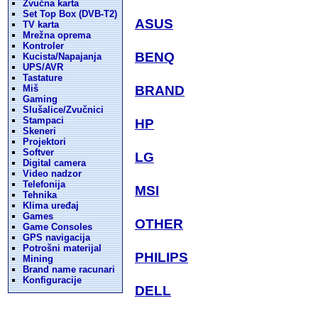
Zvučna karta
Set Top Box (DVB-T2)
ASUS
TV karta
Mrežna oprema
Kontroler
BENQ
Kucista/Napajanja
UPS/AVR
Tastature
Miš
BRAND
Gaming
Slušalice/Zvučnici
Stampaci
HP
Skeneri
Projektori
Softver
LG
Digital camera
Video nadzor
Telefonija
MSI
Tehnika
Klima uređaj
Games
OTHER
Game Consoles
GPS navigacija
Potrošni materijal
PHILIPS
Mining
Brand name racunari
Konfiguracije
DELL