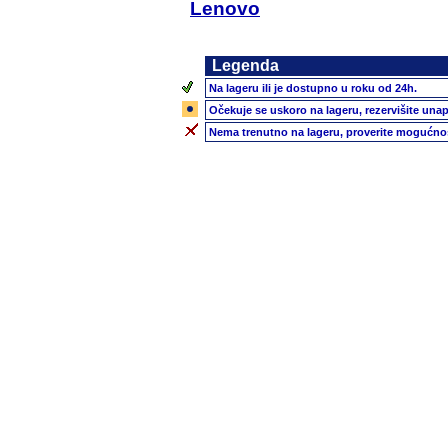
Lenovo
Legenda
Na lageru ili je dostupno u roku od 24h.
Očekuje se uskoro na lageru, rezervišite unap
Nema trenutno na lageru, proverite mogućnos