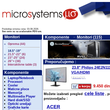
Poslednja izmena cena: 03.08.2026.
Sve cene su sa uračunatim PDV-om.
Monitori
Komponente
Monitori (115)
Oprema (44)
18.5"-19"
21.5"-22" (6)
23"-25" (24)
26"+ (38)
Preporučujemo :
Interaktivne table (3)
23.8" Philips 24E2N11
VGA/HDMI
Komponente
(detalji)
Laptop/Notebook
Procesori
Cooler
9.450 
Maticne ploce
Memorije
cele liste
Možete izabrati pregled
, p
Multimedia Player
proizvodjaču :
Hard disk/SSD
Opticki uredjaji
ACER
Graficke karte