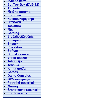
Zvučna karta
Set Top Box (DVB-T2)
TV karta
Mrežna oprema
Kontroler
Kucista/Napajanja
UPS/AVR
Tastature
Miš
Gaming
Slušalice/Zvučnici
Stampaci
Skeneri
Projektori
Softver
Digital camera
Video nadzor
Telefonija
Tehnika
Klima uređaj
Games
Game Consoles
GPS navigacija
Potrošni materijal
Mining
Brand name racunari
Konfiguracije