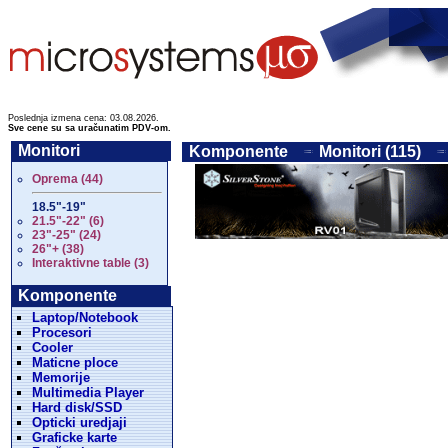
Poslednja izmena cena: 03.08.2026.
Sve cene su sa uračunatim PDV-om.
Monitori
Komponente
Monitori (115)
Oprema (44)
18.5"-19"
21.5"-22" (6)
23"-25" (24)
26"+ (38)
Interaktivne table (3)
Komponente
Laptop/Notebook
Procesori
Cooler
Maticne ploce
Memorije
Multimedia Player
Hard disk/SSD
Opticki uredjaji
Graficke karte