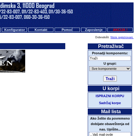
Konfigurator
Kontakt
Pomoć
Zaposlenje
AKCIJA !
Dobrodošli.
Niste registrovani.
Pretraživač
Pronadji komponentu:
U grupi:
U korpi
ISPRAZNI KORPU
Sadržaj korpe
Mail lista
Ako želite da povremeno
dobijate obaveštenja od
nas. Upišite...