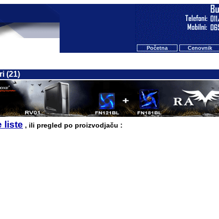
Početna
Cenovnik
i (21)
 liste
, ili pregled po proizvodjaču :