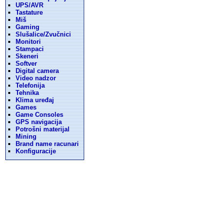
UPS/AVR
Tastature
Miš
Gaming
Slušalice/Zvučnici
Monitori
Stampaci
Skeneri
Softver
Digital camera
Video nadzor
Telefonija
Tehnika
Klima uređaj
Games
Game Consoles
GPS navigacija
Potrošni materijal
Mining
Brand name racunari
Konfiguracije