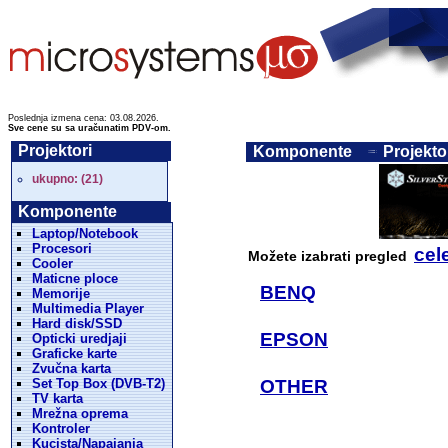
Poslednja izmena cena: 03.08.2026.
Sve cene su sa uračunatim PDV-om.
Projektori
Komponente
Projektor
ukupno: (21)
Komponente
Laptop/Notebook
Procesori
cele
Možete izabrati pregled
Cooler
Maticne ploce
BENQ
Memorije
Multimedia Player
Hard disk/SSD
EPSON
Opticki uredjaji
Graficke karte
Zvučna karta
Set Top Box (DVB-T2)
OTHER
TV karta
Mrežna oprema
Kontroler
Kucista/Napajanja