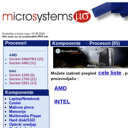
Poslednja izmena cena: 03.08.2026.
Sve cene su sa uračunatim PDV-om.
Procesori
Komponente
Procesori (85)
AMD
Socket AM4/TR4 (15)
Socket AM5 (31)
Intel
cele liste
Možete izabrati pregled
, p
Socket 1200 (5)
proizvodjaču :
Socket 1700 (21)
Socket 1851 (13)
AMD
Komponente
Laptop/Notebook
INTEL
Cooler
Maticne ploce
Memorije
Multimedia Player
Hard disk/SSD
Opticki uredjaji