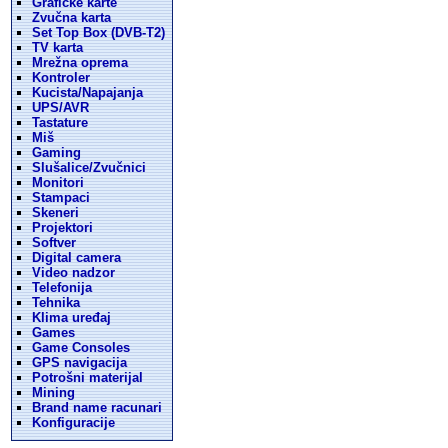
Graficke karte
Zvučna karta
Set Top Box (DVB-T2)
TV karta
Mrežna oprema
Kontroler
Kucista/Napajanja
UPS/AVR
Tastature
Miš
Gaming
Slušalice/Zvučnici
Monitori
Stampaci
Skeneri
Projektori
Softver
Digital camera
Video nadzor
Telefonija
Tehnika
Klima uređaj
Games
Game Consoles
GPS navigacija
Potrošni materijal
Mining
Brand name racunari
Konfiguracije