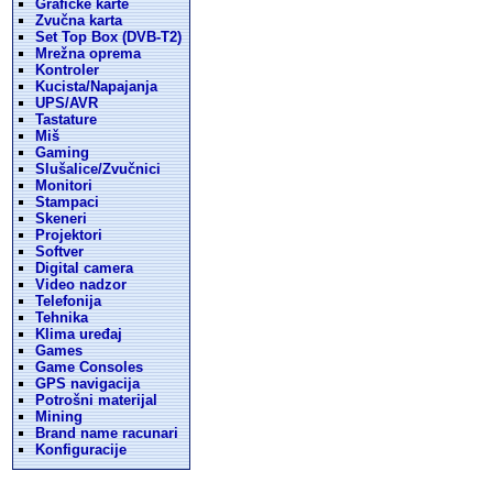
Graficke karte
Zvučna karta
Set Top Box (DVB-T2)
Mrežna oprema
Kontroler
Kucista/Napajanja
UPS/AVR
Tastature
Miš
Gaming
Slušalice/Zvučnici
Monitori
Stampaci
Skeneri
Projektori
Softver
Digital camera
Video nadzor
Telefonija
Tehnika
Klima uređaj
Games
Game Consoles
GPS navigacija
Potrošni materijal
Mining
Brand name racunari
Konfiguracije