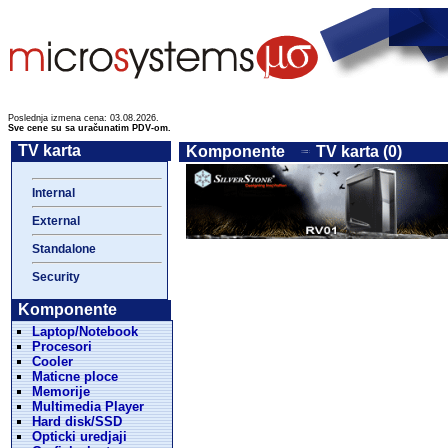
Poslednja izmena cena: 03.08.2026.
Sve cene su sa uračunatim PDV-om.
TV karta
Komponente
TV karta (0)
Internal
External
Standalone
Security
Komponente
Laptop/Notebook
Procesori
Cooler
Maticne ploce
Memorije
Multimedia Player
Hard disk/SSD
Opticki uredjaji