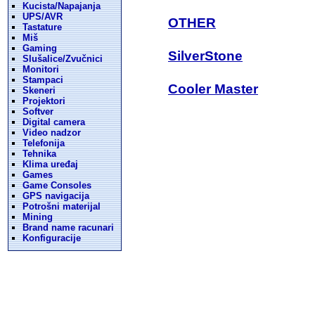
Kucista/Napajanja
UPS/AVR
OTHER
Tastature
Miš
Gaming
SilverStone
Slušalice/Zvučnici
Monitori
Stampaci
Cooler Master
Skeneri
Projektori
Softver
Digital camera
Video nadzor
Telefonija
Tehnika
Klima uređaj
Games
Game Consoles
GPS navigacija
Potrošni materijal
Mining
Brand name racunari
Konfiguracije