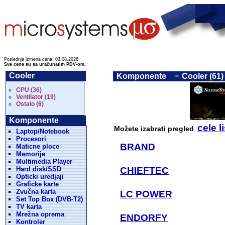
Poslednja izmena cena: 03.08.2026.
Sve cene su sa uračunatim PDV-om.
Cooler
Komponente
Cooler (61)
CPU (36)
Ventilator (19)
Ostalo (6)
Komponente
cele l
Možete izabrati pregled
Laptop/Notebook
Procesori
BRAND
Maticne ploce
Memorije
Multimedia Player
Hard disk/SSD
CHIEFTEC
Opticki uredjaji
Graficke karte
Zvučna karta
LC POWER
Set Top Box (DVB-T2)
TV karta
Mrežna oprema
ENDORFY
Kontroler