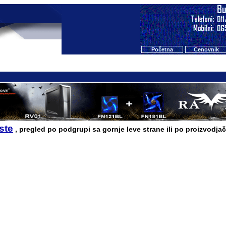
Početna
Cenovnik
iste
, pregled po podgrupi sa gornje leve strane ili po proizvodjač