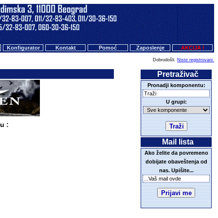
Konfigurator
Kontakt
Pomoć
Zaposlenje
AKCIJA !
Dobrodošli.
Niste registrovani.
Pretraživač
Pronadji komponentu:
U grupi:
u :
Mail lista
Ako želite da povremeno
dobijate obaveštenja od
nas. Upišite...