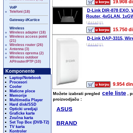
19.908
VoIP
D-Link DIR-878 EXO,
Telefoni (18)
Router, 4xGLAN, 1x
Gateway-i/Kartice
(detalji)
Wireless
15.750
Wireless adapter (18)
Wireless access point
D-Link DAP-3315, Wir
(21)
(detalji)
Wireless router (26)
Antenna (3)
Wireless oprema (2)
Wireless outdoor
AP/router/PTP (10)
Komponente
Laptop/Notebook
Procesori
9.954 
Cooler
Maticne ploce
cele liste
Možete izabrati pregled
, p
Memorije
proizvodjaču :
Multimedia Player
Hard disk/SSD
ASUS
Opticki uredjaji
Graficke karte
Zvučna karta
Set Top Box (DVB-T2)
BRAND
TV karta
Kontroler