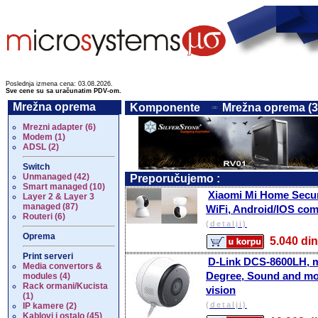
Poslednja izmena cena: 03.08.2026.
Sve cene su sa uračunatim PDV-om.
Mrežna oprema
Komponente
Mrežna oprema (3
Mrezni adapter (6)
Modem (1)
ADSL (2)
Switch
Unmanaged (42)
Preporučujemo :
Smart managed (10)
Xiaomi Mi Home Secur
Layer 2 & Layer 3
managed (87)
WiFi, Android/IOS com
Routeri (6)
(detalji)
Oprema
5.040 
Print serveri
D-Link DCS-8600LH, m
Media convertors &
Degree, Sound and mot
modules (4)
Rack ormani/Kucista
vision
(1)
(detalji)
IP kamere (2)
Kablovi i ostalo (45)