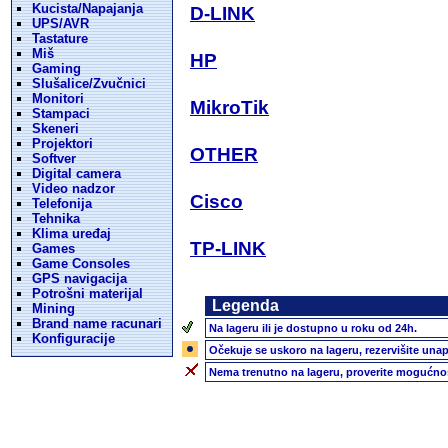
Kucista/Napajanja
D-LINK
UPS/AVR
Tastature
Miš
HP
Gaming
Slušalice/Zvučnici
Monitori
MikroTik
Stampaci
Skeneri
Projektori
OTHER
Softver
Digital camera
Video nadzor
Cisco
Telefonija
Tehnika
Klima uređaj
TP-LINK
Games
Game Consoles
GPS navigacija
Potrošni materijal
Legenda
Mining
Brand name racunari
Na lageru ili je dostupno u roku od 24h.
Konfiguracije
Očekuje se uskoro na lageru, rezervišite unap
Nema trenutno na lageru, proverite mogućnos