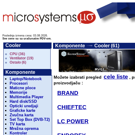
Poslednja izmena cena: 03.08.2026.
Sve cene su sa uračunatim PDV-om.
Cooler
Komponente
Cooler (61)
CPU (36)
Ventilator (19)
Ostalo (6)
Komponente
cele liste
Možete izabrati pregled
, p
Laptop/Notebook
proizvodjaču :
Procesori
Maticne ploce
BRAND
Memorije
Multimedia Player
Hard disk/SSD
Opticki uredjaji
CHIEFTEC
Graficke karte
Zvučna karta
Set Top Box (DVB-T2)
LC POWER
TV karta
Mrežna oprema
Kontroler