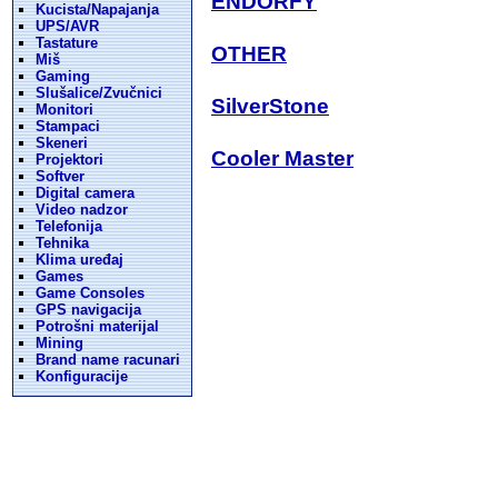
ENDORFY
Kucista/Napajanja
UPS/AVR
Tastature
OTHER
Miš
Gaming
Slušalice/Zvučnici
SilverStone
Monitori
Stampaci
Skeneri
Cooler Master
Projektori
Softver
Digital camera
Video nadzor
Telefonija
Tehnika
Klima uređaj
Games
Game Consoles
GPS navigacija
Potrošni materijal
Mining
Brand name racunari
Konfiguracije