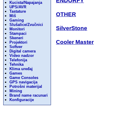
ENDORFY
Kucista/Napajanja
UPS/AVR
Tastature
OTHER
Miš
Gaming
Slušalice/Zvučnici
SilverStone
Monitori
Stampaci
Skeneri
Cooler Master
Projektori
Softver
Digital camera
Video nadzor
Telefonija
Tehnika
Klima uređaj
Games
Game Consoles
GPS navigacija
Potrošni materijal
Mining
Brand name racunari
Konfiguracije