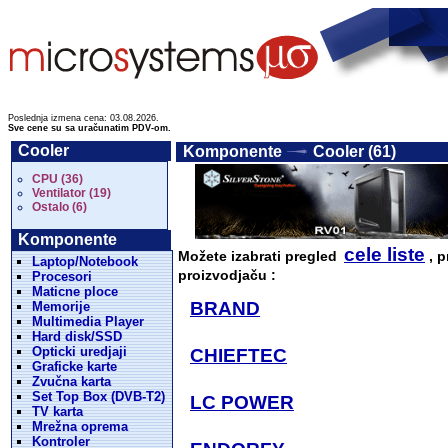
Poslednja izmena cena: 03.08.2026.
Sve cene su sa uračunatim PDV-om.
Cooler
Komponente
Cooler (61)
CPU (36)
Ventilator (19)
Ostalo (6)
Komponente
cele liste
Možete izabrati pregled
, p
Laptop/Notebook
proizvodjaču :
Procesori
Maticne ploce
BRAND
Memorije
Multimedia Player
Hard disk/SSD
Opticki uredjaji
CHIEFTEC
Graficke karte
Zvučna karta
Set Top Box (DVB-T2)
LC POWER
TV karta
Mrežna oprema
Kontroler