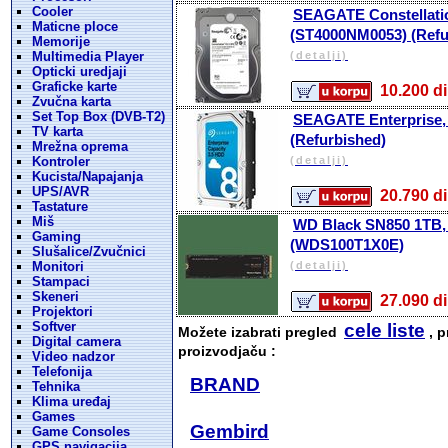
Cooler
SEAGATE Constellati
Maticne ploce
(ST4000NM0053) (Refu
Memorije
Multimedia Player
(detalji)
Opticki uredjaji
Graficke karte
10.200
Zvučna karta
Set Top Box (DVB-T2)
SEAGATE Enterprise,
TV karta
(Refurbished)
Mrežna oprema
Kontroler
(detalji)
Kucista/Napajanja
UPS/AVR
20.790
Tastature
Miš
WD Black SN850 1TB,
Gaming
(WDS100T1X0E)
Slušalice/Zvučnici
Monitori
(detalji)
Stampaci
Skeneri
27.090
Projektori
Softver
cele liste
Možete izabrati pregled
, p
Digital camera
proizvodjaču :
Video nadzor
Telefonija
BRAND
Tehnika
Klima uređaj
Games
Gembird
Game Consoles
GPS navigacija