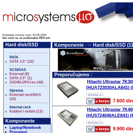
Poslednja izmena cena: 03.08.2026.
Sve cene su sa uračunatim PDV-om.
Hard disk/SSD
Komponente
Hard disk/SSD (1
PATA
SATA 3.5" (32)
SCSI/SAS
External (8)
Preporučujemo :
SATA 2.5" (1)
Hitachi Ultrastar 7K
SSD/M.2/PCI-ex (48)
(HUA723030ALA641) (
Oprema
(detalji)
External rack/NAS
(16)
7.600 
Internal rack
Hitachi Ultrastar 7K
Kablovi i ostalo (13)
(HUS724040ALE641) (R
Komponente
(detalji)
Laptop/Notebook
9.900 
Procesori