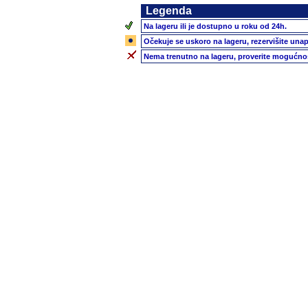
Legenda
Na lageru ili je dostupno u roku od 24h.
Očekuje se uskoro na lageru, rezervišite unap
Nema trenutno na lageru, proverite mogućnos