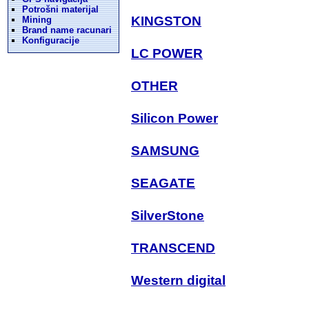
Potrošni materijal
KINGSTON
Mining
Brand name racunari
Konfiguracije
LC POWER
OTHER
Silicon Power
SAMSUNG
SEAGATE
SilverStone
TRANSCEND
Western digital