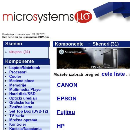
Poslednja izmena cena: 03.08.2026.
Sve cene su sa uračunatim PDV-om.
Skeneri
Komponente
Skeneri (31)
ukupno: (31)
Komponente
Laptop/Notebook
Procesori
cele liste
Možete izabrati pregled
, 
Cooler
Maticne ploce
CANON
Memorije
Multimedia Player
Hard disk/SSD
EPSON
Opticki uredjaji
Graficke karte
Zvučna karta
Set Top Box (DVB-T2)
Fujitsu
TV karta
Mrežna oprema
Kontroler
HP
Kucista/Napajanja