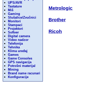
UPS/AVR
Tastature
Metrologic
Miš
Gaming
Slušalice/Zvučnici
Brother
Monitori
Stampaci
Projektori
Ricoh
Softver
Digital camera
Video nadzor
Telefonija
Tehnika
Klima uređaj
Games
Game Consoles
GPS navigacija
Potrošni materijal
Mining
Brand name racunari
Konfiguracije