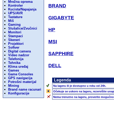
Mrežna oprema
BRAND
Kontroler
Kucista/Napajanja
UPS/AVR
Tastature
GIGABYTE
Miš
Gaming
Slušalice/Zvučnici
HP
Monitori
Stampaci
Skeneri
MSI
Projektori
Softver
Digital camera
SAPPHIRE
Video nadzor
Telefonija
Tehnika
DELL
Klima uređaj
Games
Game Consoles
GPS navigacija
Legenda
Potrošni materijal
Mining
Na lageru ili je dostupno u roku od 24h.
Brand name racunari
Očekuje se uskoro na lageru, rezervišite unap
Konfiguracije
Nema trenutno na lageru, proverite mogućnos