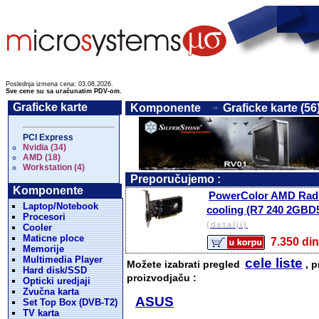
Poslednja izmena cena: 03.08.2026.
Sve cene su sa uračunatim PDV-om.
Graficke karte
Komponente
Graficke karte (56
PCI Express
Nvidia (34)
AMD (18)
Workstation (4)
Preporučujemo :
Komponente
PowerColor AMD Rade
Laptop/Notebook
cooling (R7 240 2GBD
Procesori
(detalji)
Cooler
Maticne ploce
7.350 
Memorije
Multimedia Player
cele liste
Možete izabrati pregled
, p
Hard disk/SSD
proizvodjaču :
Opticki uredjaji
Zvučna karta
ASUS
Set Top Box (DVB-T2)
TV karta