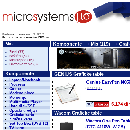
Poslednja izmena cena: 03.08.2026.
Sve cene su sa uračunatim PDV-om.
Miš
Komponente
Miš (119)
Grafi
Zicni (33)
Bežični (62)
Mousepad (16)
Graficke table (8)
Komponente
GENIUS Graficke table
Laptop/Notebook
Genius EasyPen i405X,
Procesori
(detalji)
Cooler
Maticne ploce
Memorije
Multimedia Player
6.174 
Hard disk/SSD
Opticki uredjaji
Wacom Graficke table
Graficke karte
Zvučna karta
Wacom One Pen Tablet
Set Top Box (DVB-T2)
(CTC-4110WLW-2B)
TV karta