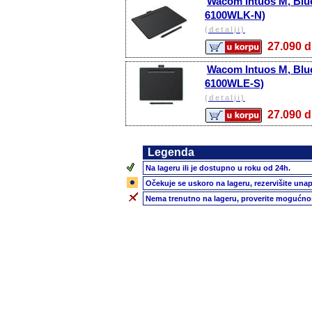
Wacom Intuos M, Blue
6100WLK-N)
(detalji)
27.090
Wacom Intuos M, Blue
6100WLE-S)
(detalji)
27.090
Legenda
Na lageru ili je dostupno u roku od 24h.
Očekuje se uskoro na lageru, rezervišite unap
Nema trenutno na lageru, proverite mogućnos