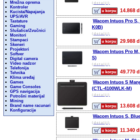
Mrežna oprema
(detalji)
Kontroler
14.868
Kucista/Napajanja
UPS/AVR
Wacom Intuos Pro S,
Tastature
Gaming
K0B)
Slušalice/Zvučnici
(detalji)
Monitori
Stampaci
29.988
Skeneri
Projektori
Wacom Intuos Pro M,
Softver
S)
Digital camera
Video nadzor
(detalji)
Telefonija
49.770
Tehnika
Klima uređaj
Wacom Intuos S Mang
Games
Game Consoles
(CTL-4100WLK-M)
GPS navigacija
(detalji)
Potrošni materijal
Mining
Brand name racunari
13.608
Konfiguracije
Wacom Intuos S, Blu
(detalji)
11.340