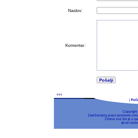
Naslov:
Komentar:
|
Poč
Copyright
Zadržavamo pravo promene cena, 
Činimo sve što je u na
ali ne može