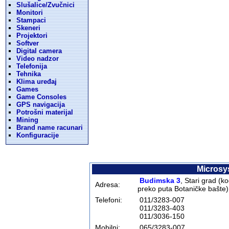
Slušalice/Zvučnici
Monitori
Stampaci
Skeneri
Projektori
Softver
Digital camera
Video nadzor
Telefonija
Tehnika
Klima uređaj
Games
Game Consoles
GPS navigacija
Potrošni materijal
Mining
Brand name racunari
Konfiguracije
Microsy
Budimska 3
, Stari grad (k
Adresa:
preko puta Botani
čke bašte
)
Telefoni:
011/3283-007
011/3283-403
011/3036-150
Mobilni:
065/3283-007