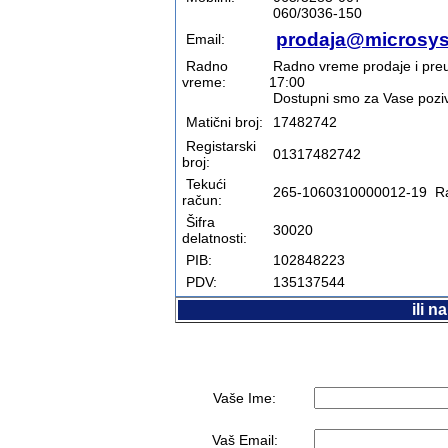
060/3036-150
prodaja@microsys
Email:
Radno
Radno vreme prodaje i preuz
vreme:
17:00
Dostupni smo za Vase pozive
Matični broj:
17482742
Registarski
01317482742
broj:
Tekući
265-1060310000012-19 Ra
račun:
Šifra
30020
delatnosti:
PIB:
102848223
PDV:
135137544
ili 
Vaše Ime:
Vaš Email: