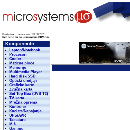
Poslednja izmena cena: 03.08.2026.
Sve cene su sa uračunatim PDV-om.
Komponente
Laptop/Notebook
Procesori
Cooler
Maticne ploce
Memorije
Multimedia Player
Hard disk/SSD
Opticki uredjaji
Graficke karte
Zvučna karta
Set Top Box (DVB-T2)
TV karta
Mrežna oprema
Kontroler
Kucista/Napajanja
UPS/AVR
Tastature
Miš
Gaming