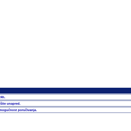
24h.
išite unapred.
 mogućnost poručivanja.