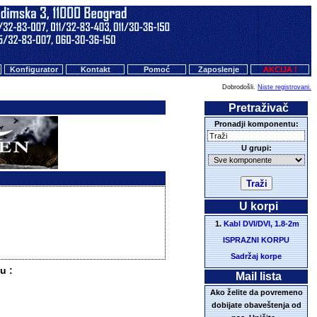
Konfigurator
Kontakt
Pomoć
Zaposlenje
AKCIJA !
Dobrodošli.
Niste registrovani.
Pretraživač
Pronadji komponentu:
U grupi:
U korpi
Kabl DVI/DVI, 1.8-2m
ISPRAZNI KORPU
Sadržaj korpe
u :
Mail lista
Ako želite da povremeno
dobijate obaveštenja od