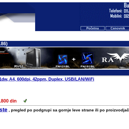
Početna
Cenovnik
186)
dw, A4, 600dpi, 42ppm, Duplex, USB/LAN/WiFi
7.800 din
iste
, pregled po podgrupi sa gornje leve strane ili po proizvodjač