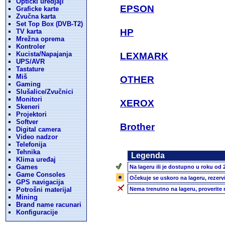
Opticki uredjaji
EPSON
Graficke karte
Zvučna karta
Set Top Box (DVB-T2)
HP
TV karta
Mrežna oprema
Kontroler
Kucista/Napajanja
LEXMARK
UPS/AVR
Tastature
Miš
OTHER
Gaming
Slušalice/Zvučnici
Monitori
XEROX
Skeneri
Projektori
Softver
Brother
Digital camera
Video nadzor
Telefonija
Tehnika
Legenda
Klima uređaj
Games
Na lageru ili je dostupno u roku od 
Game Consoles
Očekuje se uskoro na lageru, rezerv
GPS navigacija
Potrošni materijal
Nema trenutno na lageru, proverite
Mining
Brand name racunari
Konfiguracije