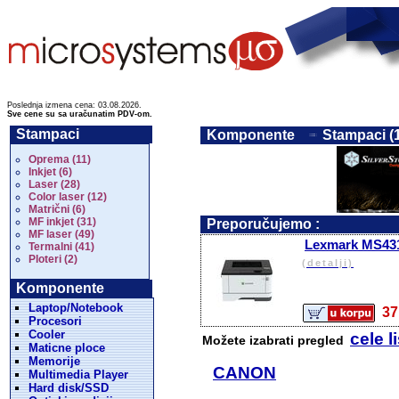
Poslednja izmena cena: 03.08.2026.
Sve cene su sa uračunatim PDV-om.
Stampaci
Komponente
Stampaci (
Oprema (11)
Inkjet (6)
Laser (28)
Color laser (12)
Matrični (6)
MF inkjet (31)
Preporučujemo :
MF laser (49)
Lexmark MS431
Termalni (41)
Ploteri (2)
(detalji)
Komponente
Laptop/Notebook
3
Procesori
Cooler
cele l
Možete izabrati pregled
Maticne ploce
Memorije
CANON
Multimedia Player
Hard disk/SSD