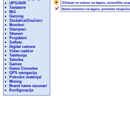
UPS/AVR
Očekuje se uskoro na lageru, rezervišite una
Tastature
Nema trenutno na lageru, proverite mogućno
Miš
Gaming
Slušalice/Zvučnici
Monitori
Stampaci
Skeneri
Projektori
Softver
Digital camera
Video nadzor
Telefonija
Tehnika
Games
Game Consoles
GPS navigacija
Potrošni materijal
Mining
Brand name racunari
Konfiguracije