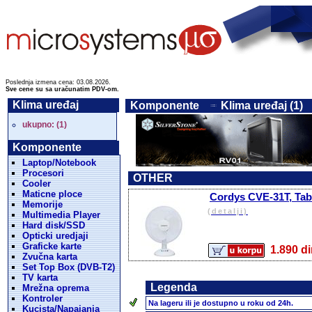
Poslednja izmena cena: 03.08.2026.
Sve cene su sa uračunatim PDV-om.
Klima uređaj
Komponente
Klima uređaj (1)
ukupno: (1)
Komponente
Laptop/Notebook
Procesori
OTHER
Cooler
Maticne ploce
Cordys CVE-31T, Tabl
Memorije
(detalji)
Multimedia Player
Hard disk/SSD
Opticki uredjaji
Graficke karte
1.890
Zvučna karta
Set Top Box (DVB-T2)
TV karta
Legenda
Mrežna oprema
Kontroler
Na lageru ili je dostupno u roku od 24h.
Kucista/Napajanja