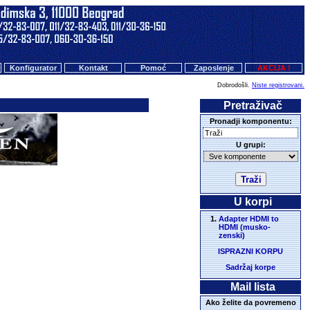
Konfigurator
Kontakt
Pomoć
Zaposlenje
AKCIJA !
Dobrodošli.
Niste registrovani.
Pretraživač
Pronadji komponentu:
U grupi:
U korpi
Adapter HDMI to
HDMI (musko-
zenski)
ISPRAZNI KORPU
Sadržaj korpe
Mail lista
Ako želite da povremeno