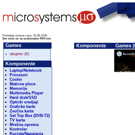
Poslednja izmena cena: 03.08.2026.
Sve cene su sa uračunatim PDV-om.
Games
Komponente
Games (
ukupno: (0)
Komponente
Laptop/Notebook
Procesori
Cooler
Maticne ploce
Memorije
Multimedia Player
Hard disk/SSD
Opticki uredjaji
Graficke karte
Zvučna karta
Set Top Box (DVB-T2)
TV karta
Mrežna oprema
Kontroler
Kucista/Napajanja