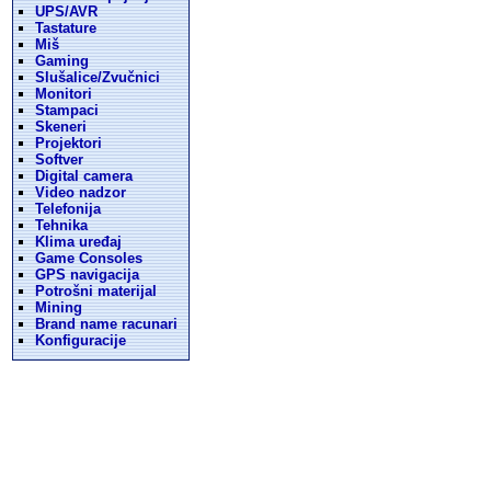
UPS/AVR
Tastature
Miš
Gaming
Slušalice/Zvučnici
Monitori
Stampaci
Skeneri
Projektori
Softver
Digital camera
Video nadzor
Telefonija
Tehnika
Klima uređaj
Game Consoles
GPS navigacija
Potrošni materijal
Mining
Brand name racunari
Konfiguracije