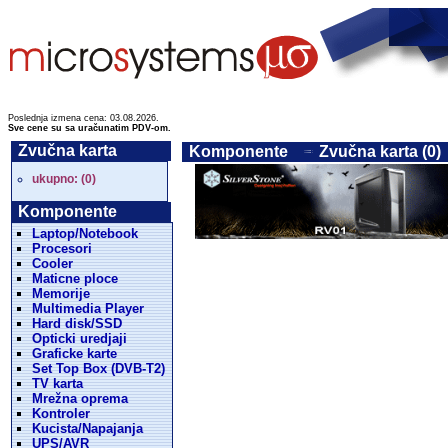
Poslednja izmena cena: 03.08.2026.
Sve cene su sa uračunatim PDV-om.
Zvučna karta
Komponente
Zvučna karta (0)
ukupno: (0)
Komponente
Laptop/Notebook
Procesori
Cooler
Maticne ploce
Memorije
Multimedia Player
Hard disk/SSD
Opticki uredjaji
Graficke karte
Set Top Box (DVB-T2)
TV karta
Mrežna oprema
Kontroler
Kucista/Napajanja
UPS/AVR