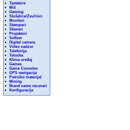
Tastature
Miš
Gaming
Slušalice/Zvučnici
Monitori
Stampaci
Skeneri
Projektori
Softver
Digital camera
Video nadzor
Telefonija
Tehnika
Klima uređaj
Games
Game Consoles
GPS navigacija
Potrošni materijal
Mining
Brand name racunari
Konfiguracije