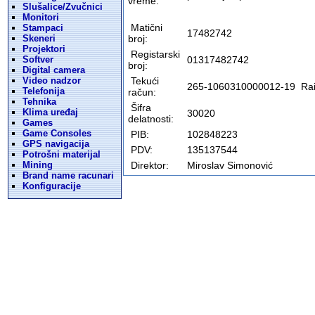
vreme:
Slušalice/Zvučnici
Monitori
Matični
Stampaci
17482742
Skeneri
broj:
Projektori
Registarski
Softver
01317482742
broj:
Digital camera
Video nadzor
Tekući
265-1060310000012-19 Rai
Telefonija
račun:
Tehnika
Šifra
Klima uređaj
30020
delatnosti:
Games
Game Consoles
PIB:
102848223
GPS navigacija
PDV:
135137544
Potrošni materijal
Mining
Direktor:
Miroslav Simonović
Brand name racunari
Konfiguracije