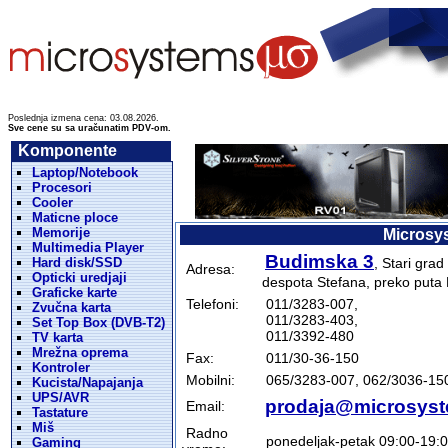
Poslednja izmena cena: 03.08.2026.
Sve cene su sa uračunatim PDV-om.
Komponente
Laptop/Notebook
Procesori
Cooler
Maticne ploce
Memorije
Microsys
Multimedia Player
Budimska 3
Hard disk/SSD
, Stari gra
Adresa:
Opticki uredjaji
despota Stefana, preko puta 
Graficke karte
Telefoni:
011/3283-007,
Zvučna karta
011/3283-403,
Set Top Box (DVB-T2)
011/3392-480
TV karta
Mrežna oprema
Fax:
011/30-36-150
Kontroler
Mobilni:
065/3283-007, 062/3036-15
Kucista/Napajanja
UPS/AVR
prodaja@microsyst
Email:
Tastature
Miš
Radno
ponedeljak-petak 09:00-19:
Gaming