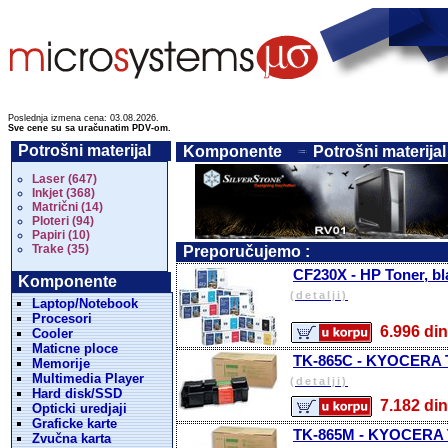
Poslednja izmena cena: 03.08.2026.
Sve cene su sa uračunatim PDV-om.
Potrošni materijal
Komponente
Potrošni materijal
Laser (647)
Inkjet (368)
Matrični (14)
Ploteri (94)
Papiri (10)
Trake (35)
Preporučujemo :
CF230X - HP Toner, bl
Komponente
(detalji)
Laptop/Notebook
Procesori
6.996 
Cooler
Maticne ploce
TK-865C - KYOCERA To
Memorije
Multimedia Player
(detalji)
Hard disk/SSD
7.182 
Opticki uredjaji
Graficke karte
TK-865M - KYOCERA T
Zvučna karta