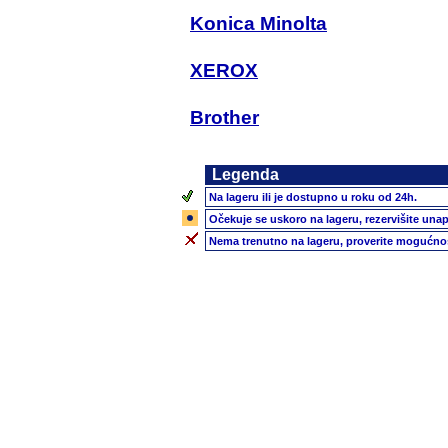
Konica Minolta
XEROX
Brother
Legenda
Na lageru ili je dostupno u roku od 24h.
Očekuje se uskoro na lageru, rezervišite unap
Nema trenutno na lageru, proverite mogućnos