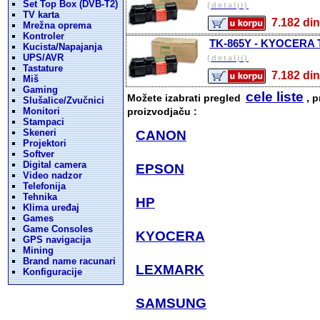
Set Top Box (DVB-T2)
(detalji)
TV karta
7.182 
Mrežna oprema
Kontroler
TK-865Y - KYOCERA To
Kucista/Napajanja
UPS/AVR
(detalji)
Tastature
7.182 
Miš
Gaming
cele liste
Možete izabrati pregled
, p
Slušalice/Zvučnici
Monitori
proizvodjaču :
Stampaci
Skeneri
CANON
Projektori
Softver
Digital camera
EPSON
Video nadzor
Telefonija
Tehnika
HP
Klima uređaj
Games
Game Consoles
KYOCERA
GPS navigacija
Mining
Brand name racunari
LEXMARK
Konfiguracije
SAMSUNG