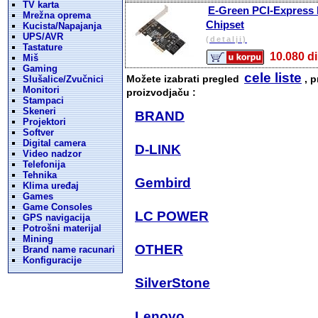
TV karta
E-Green PCI-Express ko
Mrežna oprema
Chipset
Kucista/Napajanja
UPS/AVR
(detalji)
Tastature
10.080
Miš
Gaming
cele liste
Možete izabrati pregled
, p
Slušalice/Zvučnici
Monitori
proizvodjaču :
Stampaci
Skeneri
BRAND
Projektori
Softver
Digital camera
D-LINK
Video nadzor
Telefonija
Tehnika
Gembird
Klima uređaj
Games
Game Consoles
LC POWER
GPS navigacija
Potrošni materijal
Mining
OTHER
Brand name racunari
Konfiguracije
SilverStone
Lenovo