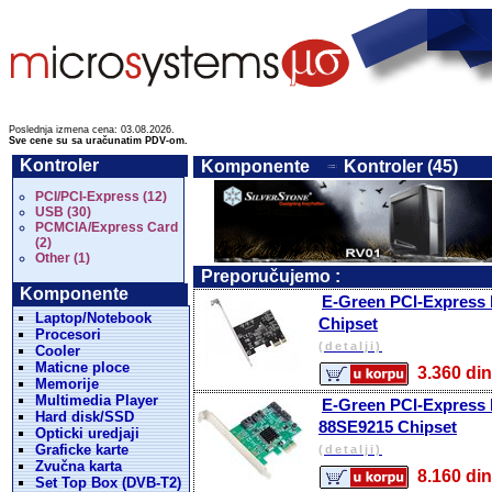
Poslednja izmena cena: 03.08.2026.
Sve cene su sa uračunatim PDV-om.
Kontroler
Komponente
Kontroler (45)
PCI/PCI-Express (12)
USB (30)
PCMCIA/Express Card
(2)
Other (1)
Preporučujemo :
Komponente
E-Green PCI-Express ko
Laptop/Notebook
Chipset
Procesori
(detalji)
Cooler
Maticne ploce
3.360 
Memorije
Multimedia Player
E-Green PCI-Express ko
Hard disk/SSD
88SE9215 Chipset
Opticki uredjaji
Graficke karte
(detalji)
Zvučna karta
8.160 
Set Top Box (DVB-T2)