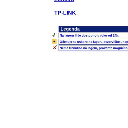
TP-LINK
Legenda
Na lageru ili je dostupno u roku od 24h.
Očekuje se uskoro na lageru, rezervišite unap
Nema trenutno na lageru, proverite mogućnos