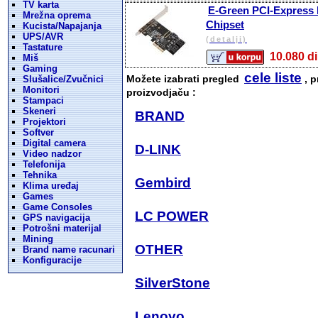
TV karta
E-Green PCI-Express ko
Mrežna oprema
Chipset
Kucista/Napajanja
UPS/AVR
(detalji)
Tastature
10.080
Miš
Gaming
cele liste
Možete izabrati pregled
, p
Slušalice/Zvučnici
Monitori
proizvodjaču :
Stampaci
Skeneri
BRAND
Projektori
Softver
Digital camera
D-LINK
Video nadzor
Telefonija
Tehnika
Gembird
Klima uređaj
Games
Game Consoles
LC POWER
GPS navigacija
Potrošni materijal
Mining
OTHER
Brand name racunari
Konfiguracije
SilverStone
Lenovo