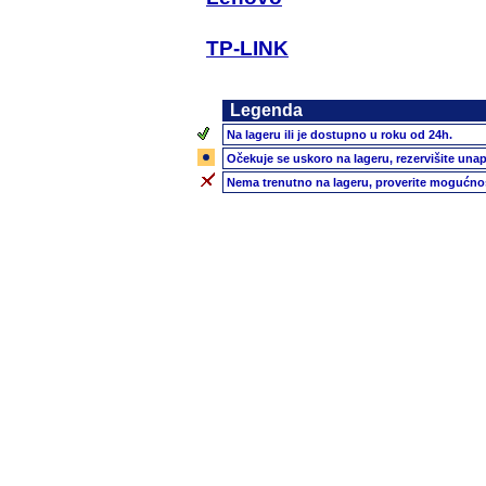
TP-LINK
Legenda
Na lageru ili je dostupno u roku od 24h.
Očekuje se uskoro na lageru, rezervišite unap
Nema trenutno na lageru, proverite mogućnos