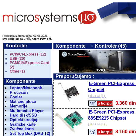
Poslednja izmena cena: 03.08.2026.
Sve cene su sa uračunatim PDV-om.
Kontroler
Komponente
Kontroler (45)
PCI/PCI-Express (12)
USB (30)
PCMCIA/Express Card
(2)
Other (1)
Preporučujemo :
Komponente
E-Green PCI-Express ko
Laptop/Notebook
Chipset
Procesori
(detalji)
Cooler
Maticne ploce
3.360 
Memorije
Multimedia Player
E-Green PCI-Express ko
Hard disk/SSD
88SE9215 Chipset
Opticki uredjaji
Graficke karte
(detalji)
Zvučna karta
8.160 
Set Top Box (DVB-T2)