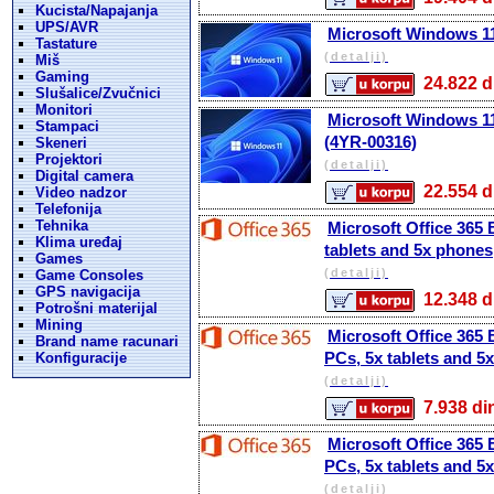
Kucista/Napajanja
UPS/AVR
Microsoft Windows 11
Tastature
(detalji)
Miš
Gaming
24.822
Slušalice/Zvučnici
Monitori
Microsoft Windows 11 
Stampaci
(4YR-00316)
Skeneri
Projektori
(detalji)
Digital camera
22.554
Video nadzor
Telefonija
Tehnika
Microsoft Office 365 
Klima uređaj
tablets and 5x phones
Games
(detalji)
Game Consoles
GPS navigacija
12.348
Potrošni materijal
Mining
Microsoft Office 365 
Brand name racunari
PCs, 5x tablets and 5
Konfiguracije
(detalji)
7.938 
Microsoft Office 365 
PCs, 5x tablets and 5
(detalji)