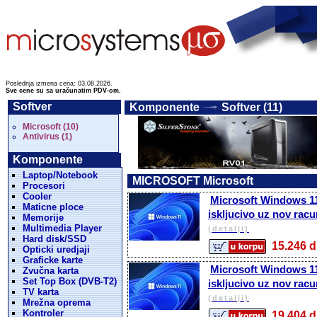
Poslednja izmena cena: 03.08.2026.
Sve cene su sa uračunatim PDV-om.
Softver
Komponente
Softver (11)
Microsoft (10)
Antivirus (1)
Komponente
Laptop/Notebook
MICROSOFT Microsoft
Procesori
Cooler
Microsoft Windows 11
Maticne ploce
iskljucivo uz nov rac
Memorije
Multimedia Player
(detalji)
Hard disk/SSD
15.246
Opticki uredjaji
Graficke karte
Microsoft Windows 11
Zvučna karta
Set Top Box (DVB-T2)
iskljucivo uz nov rac
TV karta
(detalji)
Mrežna oprema
Kontroler
19.404