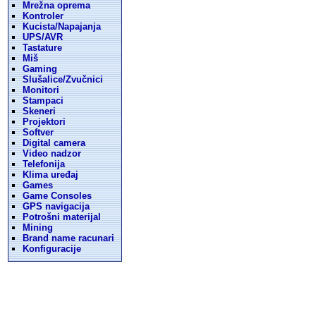
Mrežna oprema
Kontroler
Kucista/Napajanja
UPS/AVR
Tastature
Miš
Gaming
Slušalice/Zvučnici
Monitori
Stampaci
Skeneri
Projektori
Softver
Digital camera
Video nadzor
Telefonija
Klima uređaj
Games
Game Consoles
GPS navigacija
Potrošni materijal
Mining
Brand name racunari
Konfiguracije