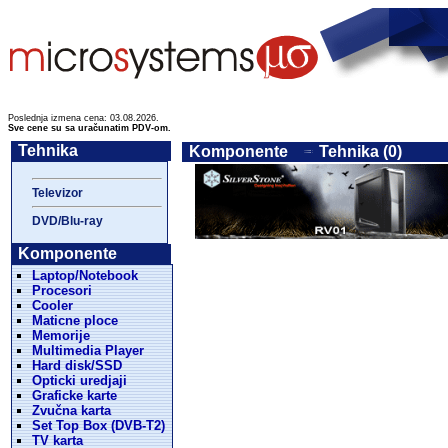
Poslednja izmena cena: 03.08.2026.
Sve cene su sa uračunatim PDV-om.
Tehnika
Komponente
Tehnika (0)
Televizor
DVD/Blu-ray
Komponente
Laptop/Notebook
Procesori
Cooler
Maticne ploce
Memorije
Multimedia Player
Hard disk/SSD
Opticki uredjaji
Graficke karte
Zvučna karta
Set Top Box (DVB-T2)
TV karta