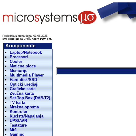
Poslednja izmena cena: 03.08.2026.
Sve cene su sa uračunatim PDV-om.
Komponente
Laptop/Notebook
Procesori
Cooler
Maticne ploce
Memorije
Multimedia Player
Hard disk/SSD
Opticki uredjaji
Graficke karte
Zvučna karta
Set Top Box (DVB-T2)
TV karta
Mrežna oprema
Kontroler
Kucista/Napajanja
UPS/AVR
Tastature
Miš
Gaming