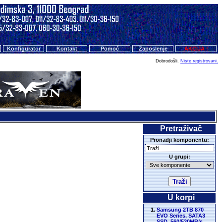
Konfigurator
Kontakt
Pomoć
Zaposlenje
AKCIJA !
Dobrodošli.
Niste registrovani.
Pretraživač
Pronadji komponentu:
U grupi:
U korpi
Samsung 2TB 870
EVO Series, SATA3
SSD, 560/530MB/s