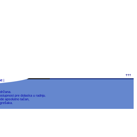
kt
|
držana.
stupnost pre dolaska u radnju.
ude apsolutno tačan,
 grešaka.