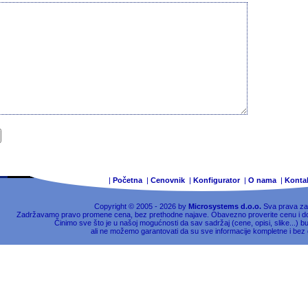
|
Početna
|
Cenovnik
|
Konfigurator
|
O nama
|
Konta
Copyright © 2005 - 2026 by
Microsystems d.o.o.
Sva prava za
Zadržavamo pravo promene cena, bez prethodne najave. Obavezno proverite cenu i do
Činimo sve što je u našoj mogućnosti da sav sadržaj (cene, opisi, slike...) b
ali ne možemo garantovati da su sve informacije kompletne i bez