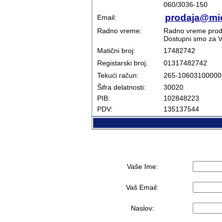
060/3036-150
prodaja@mi
Email:
Radno vreme:
Radno vreme prodaj
Dostupni smo za Va
Matični broj:
17482742
Registarski broj:
01317482742
Tekući račun:
265-106031000001
Šifra delatnosti:
30020
PIB:
102848223
PDV:
135137544
Vaše Ime:
Vaš Email:
Naslov: