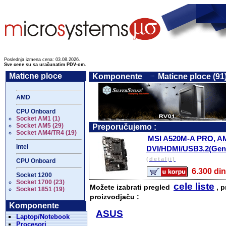
Poslednja izmena cena: 03.08.2026.
Sve cene su sa uračunatim PDV-om.
Maticne ploce
Komponente
Maticne ploce (91
AMD
CPU Onboard
Socket AM1 (1)
Socket AM5 (29)
Preporučujemo :
Socket AM4/TR4 (19)
MSI A520M-A PRO, AM
Intel
DVI/HDMI/USB3.2(Gen
(detalji)
CPU Onboard
6.300 
Socket 1200
Socket 1700 (23)
cele liste
Možete izabrati pregled
, p
Socket 1851 (19)
proizvodjaču :
Komponente
ASUS
Laptop/Notebook
Procesori