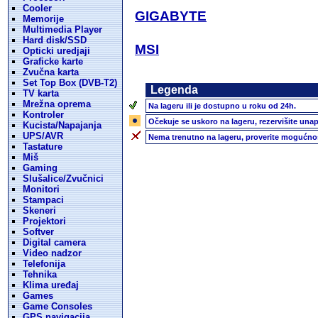
Cooler
GIGABYTE
Memorije
Multimedia Player
Hard disk/SSD
MSI
Opticki uredjaji
Graficke karte
Zvučna karta
Set Top Box (DVB-T2)
Legenda
TV karta
Mrežna oprema
Na lageru ili je dostupno u roku od 24h.
Kontroler
Očekuje se uskoro na lageru, rezervišite unap
Kucista/Napajanja
UPS/AVR
Nema trenutno na lageru, proverite mogućnos
Tastature
Miš
Gaming
Slušalice/Zvučnici
Monitori
Stampaci
Skeneri
Projektori
Softver
Digital camera
Video nadzor
Telefonija
Tehnika
Klima uređaj
Games
Game Consoles
GPS navigacija