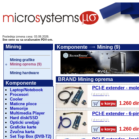
Poslednja izmena cena: 03.08.2026.
Sve cene su sa uračunatim PDV-om.
Mining
Komponente
Mining (9)
Mining grafike
Mining oprema (9)
Mining hardware
BRAND Mining oprema
Komponente
PCI-E extender - mol
Laptop/Notebook
Procesori
(detalji)
Cooler
1.260 
Maticne ploce
Memorije
Multimedia Player
PCI-E extender - 6-pi
Hard disk/SSD
(detalji)
Opticki uredjaji
Graficke karte
1.260 
Zvučna karta
Set Top Box (DVB-T2)