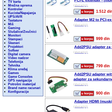
PCI-E extender - (mole
TV karta
Mrežna oprema
(detalji)
Kontroler
1.512 
Kucista/Napajanja
UPS/AVR
Adapter M2 to PCI-ex
Tastature
Miš
(detalji)
Gaming
Slušalice/Zvučnici
Monitori
999 d
Stampaci
Skeneri
Projektori
Add2PSU adapter za 
Softver
(detalji)
Digital camera
Video nadzor
Telefonija
Tehnika
799 d
Klima uređaj
Games
Add2PSU adapter wit
Game Consoles
adapter za sekundarno
GPS navigacija
Potrošni materijal
(detalji)
Brand name racunari
Konfiguracije
900 d
Adapter HDMI (muski)
(detalji)