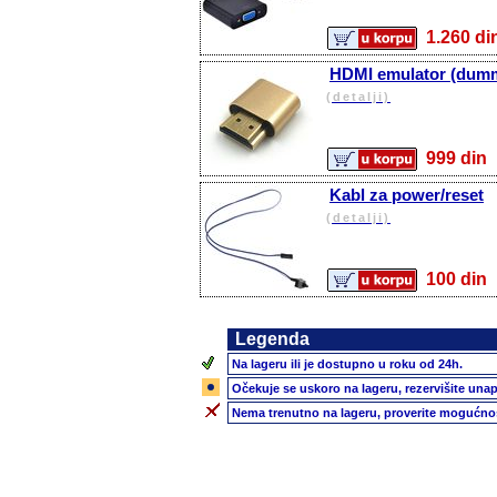
1.260 
HDMI emulator (dum
(detalji)
999 d
Kabl za power/reset
(detalji)
100 d
Legenda
Na lageru ili je dostupno u roku od 24h.
Očekuje se uskoro na lageru, rezervišite unap
Nema trenutno na lageru, proverite mogućnos