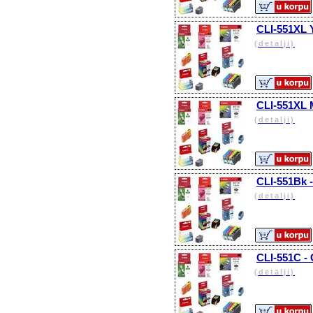
CLI-551XL Y
(detalji)
CLI-551XL 
(detalji)
CLI-551Bk -
(detalji)
CLI-551C -
(detalji)