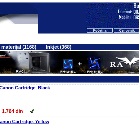
Početna
Cenovnik
 materijal (1168)
Inkjet (368)
Canon Cartridge, Black
1.764 din
anon Cartridge, Yellow