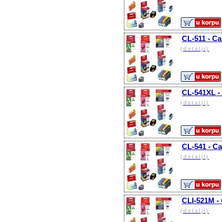
CL-511 - Ca
(detalji)
CL-541XL - 
(detalji)
CL-541 - Ca
(detalji)
CLI-521M -
(detalji)