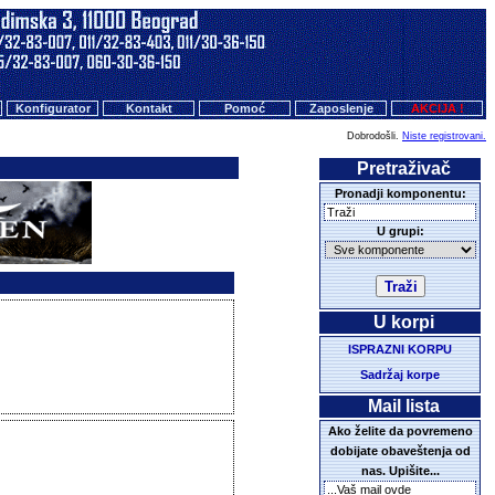
Konfigurator
Kontakt
Pomoć
Zaposlenje
AKCIJA !
Dobrodošli.
Niste registrovani.
Pretraživač
Pronadji komponentu:
U grupi:
U korpi
ISPRAZNI KORPU
Sadržaj korpe
Mail lista
Ako želite da povremeno
dobijate obaveštenja od
nas. Upišite...