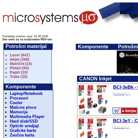
Poslednja izmena cena: 03.08.2026.
Sve cene su sa uračunatim PDV-om.
Potrošni materijal
Komponente
Potrošni
Laser (647)
Inkjet (368)
Matrični (14)
Ploteri (94)
Papiri (10)
Trake (35)
CANON Inkjet
Komponente
BCI-3eBk - 
Laptop/Notebook
(detalji)
Procesori
Cooler
Maticne ploce
Memorije
Multimedia Player
BCI-3eY - C
Hard disk/SSD
Opticki uredjaji
(detalji)
Graficke karte
Zvučna karta