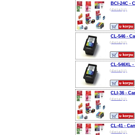
BCI-24C - C
(detalji)
CL-546 - Ca
(detalji)
CL-546XL -
(detalji)
CLI-36 - Ca
(detalji)
CL-41 - Can
(detalji)