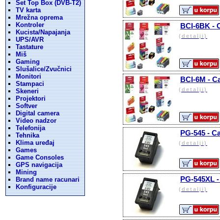
Set Top Box (DVB-T2)
TV karta
Mrežna oprema
Kontroler
BCI-6BK - 
Kucista/Napajanja
(detalji)
UPS/AVR
Tastature
Miš
Gaming
Slušalice/Zvučnici
Monitori
BCI-6M - C
Stampaci
(detalji)
Skeneri
Projektori
Softver
Digital camera
Video nadzor
Telefonija
PG-545 - Ca
Tehnika
Klima uređaj
(detalji)
Games
Game Consoles
GPS navigacija
Mining
PG-545XL - 
Brand name racunari
Konfiguracije
(detalji)