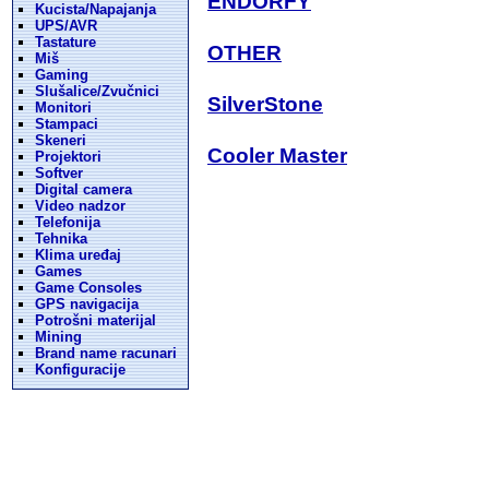
ENDORFY
Kucista/Napajanja
UPS/AVR
Tastature
OTHER
Miš
Gaming
Slušalice/Zvučnici
SilverStone
Monitori
Stampaci
Skeneri
Cooler Master
Projektori
Softver
Digital camera
Video nadzor
Telefonija
Tehnika
Klima uređaj
Games
Game Consoles
GPS navigacija
Potrošni materijal
Mining
Brand name racunari
Konfiguracije