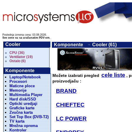
Poslednja izmena cena: 03.08.2026.
Sve cene su sa uračunatim PDV-om.
Cooler
Komponente
Cooler (61)
CPU (36)
Ventilator (19)
Ostalo (6)
Komponente
cele liste
Možete izabrati pregled
, p
Laptop/Notebook
proizvodjaču :
Procesori
Maticne ploce
BRAND
Memorije
Multimedia Player
Hard disk/SSD
Opticki uredjaji
CHIEFTEC
Graficke karte
Zvučna karta
Set Top Box (DVB-T2)
LC POWER
TV karta
Mrežna oprema
Kontroler