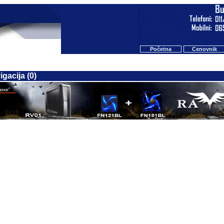
Početna
Cenovnik
gacija (0)