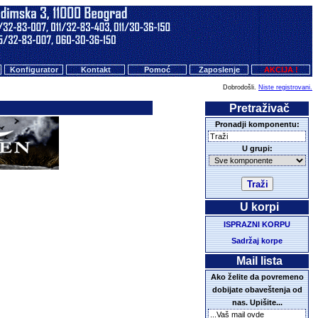
Konfigurator
Kontakt
Pomoć
Zaposlenje
AKCIJA !
Dobrodošli.
Niste registrovani.
Pretraživač
Pronadji komponentu:
U grupi:
U korpi
ISPRAZNI KORPU
Sadržaj korpe
Mail lista
Ako želite da povremeno
dobijate obaveštenja od
nas. Upišite...