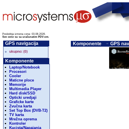
Poslednja izmena cena: 03.08.2026.
Sve cene su sa uračunatim PDV-om.
GPS navigacija
Komponente
GPS navi
ukupno: (0)
Komponente
Laptop/Notebook
Procesori
Cooler
Maticne ploce
Memorije
Multimedia Player
Hard disk/SSD
Opticki uredjaji
Graficke karte
Zvučna karta
Set Top Box (DVB-T2)
TV karta
Mrežna oprema
Kontroler
Kucista/Napajanja