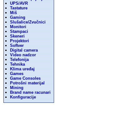
UPS/AVR
Tastature
Miš
Gaming
Slušalice/Zvučnici
Monitori
Stampaci
Skeneri
Projektori
Softver
Digital camera
Video nadzor
Telefonija
Tehnika
Klima uređaj
Games
Game Consoles
Potrošni materijal
Mining
Brand name racunari
Konfiguracije