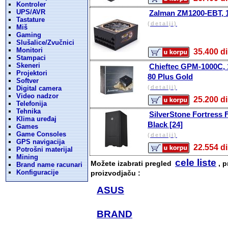
Kontroler
UPS/AVR
Zalman ZM1200-EBT, 1
Tastature
(detalji)
Miš
Gaming
Slušalice/Zvučnici
Monitori
35.400
Stampaci
Skeneri
Chieftec GPM-1000C, 
Projektori
80 Plus Gold
Softver
(detalji)
Digital camera
Video nadzor
25.200
Telefonija
Tehnika
SilverStone Fortress 
Klima uređaj
Black [24]
Games
Game Consoles
(detalji)
GPS navigacija
22.554
Potrošni materijal
Mining
cele liste
Možete izabrati pregled
, p
Brand name racunari
Konfiguracije
proizvodjaču :
ASUS
BRAND