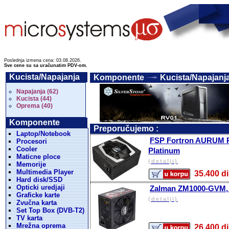
Poslednja izmena cena: 03.08.2026.
Sve cene su sa uračunatim PDV-om.
Kucista/Napajanja
Komponente
Kucista/Napajanja
Napajanja (62)
Kucista (44)
Oprema (40)
Komponente
Preporučujemo :
Laptop/Notebook
FSP Fortron AURUM PT
Procesori
Cooler
Platinum
Maticne ploce
(detalji)
Memorije
Multimedia Player
35.400
Hard disk/SSD
Opticki uredjaji
Zalman ZM1000-GVM, 
Graficke karte
(detalji)
Zvučna karta
Set Top Box (DVB-T2)
TV karta
Mrežna oprema
26.400