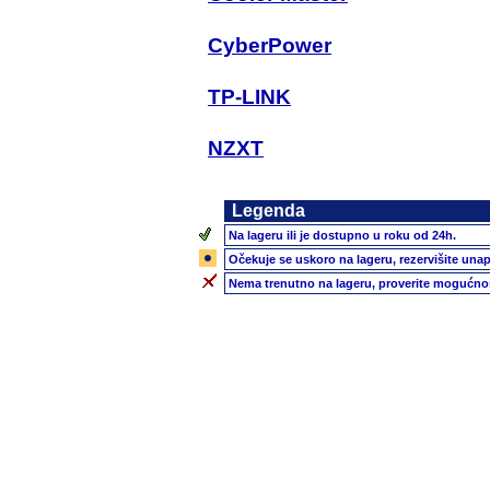
CyberPower
TP-LINK
NZXT
Legenda
Na lageru ili je dostupno u roku od 24h.
Očekuje se uskoro na lageru, rezervišite unap
Nema trenutno na lageru, proverite mogućnos