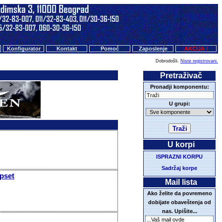
Konfigurator
Kontakt
Pomoć
Zaposlenje
AKCIJA !
Dobrodošli.
Niste registrovani.
Pretraživač
Pronadji komponentu:
U grupi:
U korpi
ISPRAZNI KORPU
Sadržaj korpe
ipset
Mail lista
Ako želite da povremeno
dobijate obaveštenja od
nas. Upišite...