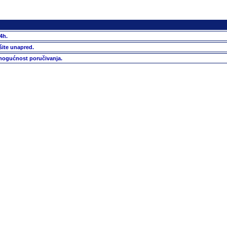
4h.
šite unapred.
 mogućnost poručivanja.