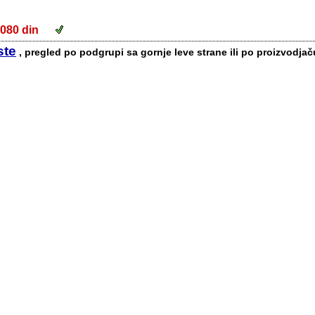
.080 din
ste
, pregled po podgrupi sa gornje leve strane ili po proizvodjač