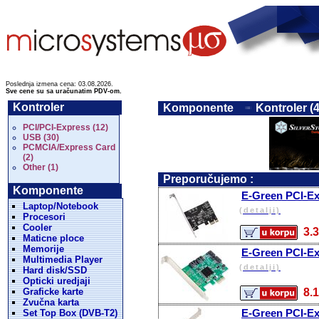
Poslednja izmena cena: 03.08.2026.
Sve cene su sa uračunatim PDV-om.
Kontroler
Komponente
Kontroler (
PCI/PCI-Express (12)
USB (30)
PCMCIA/Express Card
(2)
Other (1)
Preporučujemo :
Komponente
E-Green PCI-Exp
Laptop/Notebook
(detalji)
Procesori
Cooler
3.
Maticne ploce
Memorije
E-Green PCI-Exp
Multimedia Player
(detalji)
Hard disk/SSD
Opticki uredjaji
Graficke karte
8.
Zvučna karta
E-Green PCI-Exp
Set Top Box (DVB-T2)