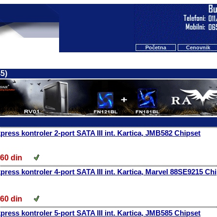
Početna
Cenovnik
45)
ress kontroler 2-port SATA III int. Kartica, JMB582 Chipset
360 din
ress kontroler 4-port SATA III int. Kartica, Marvel 88SE9215 Ch
160 din
ress kontroler 5-port SATA III int. Kartica, JMB585 Chipset