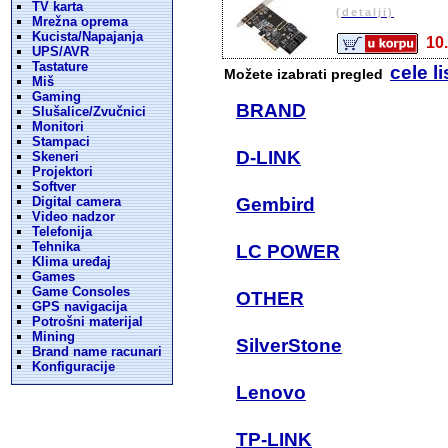
TV karta
(detalji)
Mrežna oprema
Kucista/Napajanja
10
UPS/AVR
Tastature
cele li
Možete izabrati pregled
Miš
Gaming
BRAND
Slušalice/Zvučnici
Monitori
Stampaci
D-LINK
Skeneri
Projektori
Softver
Digital camera
Gembird
Video nadzor
Telefonija
Tehnika
LC POWER
Klima uređaj
Games
Game Consoles
OTHER
GPS navigacija
Potrošni materijal
Mining
SilverStone
Brand name racunari
Konfiguracije
Lenovo
TP-LINK